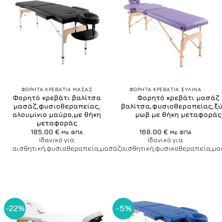
ΦΟΡΗΤΑ ΚΡΕΒΑΤΙΑ ΜΑΣΑΖ
ΦΟΡΗΤΑ ΚΡΕΒΑΤΙΑ ΞΥΛΙΝΑ
Φορητό κρεβάτι βαλίτσα
Φορητό κρεβάτι μασάζ
μασάζ,φυσιοθεραπείας,
βαλίτσα,φυσιοθεραπείας,ξύ
αλουμίνιο μαύρο,με θήκη
μωβ με θήκη μεταφοράς
μεταφοράς
185.00
€
168.00
€
Με ΦΠΑ
Με ΦΠΑ
Ιδανικό για
Ιδανικό για
αισθητική,φυσιοθεραπεία,μασάζ
αισθητική,φυσικοθεραπεία,μα
-22%
-5%