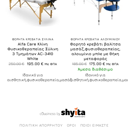
ΦΟΡΗΤΑ ΚΡΕΒΑΤΙΑ ΞΥΛΙΝΑ
ΦΟΡΗΤΑ ΚΡΕΒΑΤΙΑ ΑΛΟΥΜΙΝΙΟΥ
Alfa Care Κλίνη
Φορητό κρεβάτι βαλίτσα
Φυσικοθεραπείας Ξύλινη
μασάζ,φυσιοθεραπείας,
3 Τμημάτων AC-3410
αλουμίνιο μπλε με θήκη
White
μεταφοράς
Original
Η
Original
Η
250.00
€
195.00
€
185.00
€
175.00
€
Με ΦΠΑ
Με ΦΠΑ
price
τρέχουσα
price
τρέχουσα
Άμεσα διαθέσιμο
was:
τιμή
was:
τιμή
250.00 €.
είναι:
185.00 €.
είναι:
Ιδανικό για
Ιδανικό για
195.00 €.
175.00 €.
αισθητική,φυσικοθεραπεία,μασάζ
αισθητική,φυσικοθεραπεία,μα
ΠΟΛΙΤΙΚΉ ΑΠΟΡΡΉΤΟΥ
ΌΡΟΙ
ΠΟΙΟΙ ΕΊΜΑΣΤΕ