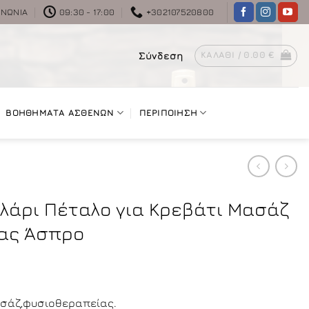
ΙΝΩΝΊΑ
09:30 - 17:00
+302107520800
Σύνδεση
ΚΑΛΆΘΙ /
0.00
€
ΒΟΗΘΗΜΑΤΑ ΑΣΘΕΝΩΝ
ΠΕΡΙΠΟΙΗΣΗ
ιλάρι Πέταλο για Κρεβάτι Μασάζ
ας Άσπρο
μασάζ,φυσιοθεραπείας.