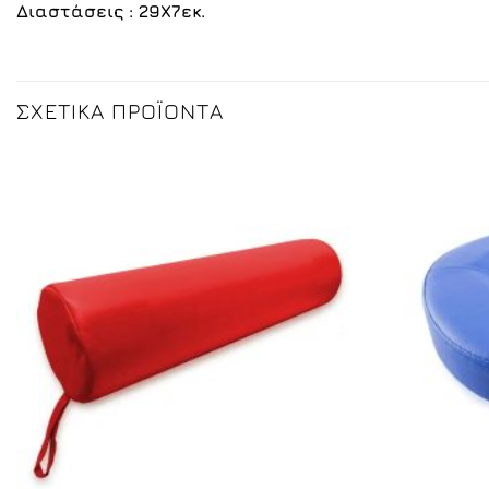
Διαστάσεις : 29Χ7εκ.
ΣΧΕΤΙΚΆ ΠΡΟΪΌΝΤΑ
+
+