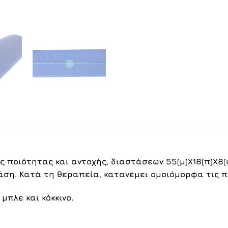
ής ποιότητας και αντοχής, διαστάσεων 55(μ)Χ18(π)Χ8(
άση. Κατά τη θεραπεία, κατανέμει ομοιόμορφα τις πι
μπλε
και
κόκκινο
.