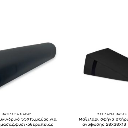
+
ΜΑΞΙΛΑΡΙΑ ΜΑΣΑΖ
ΜΑΞΙΛΑΡΙΑ ΜΑΣΑΖ
υλινδρικό 55Χ15,μαύρο,για
Μαξιλάρι σφήνα στήρι
 μασάζ,φυσικοθεραπείας
ανύψωσης 28Χ30Χ13