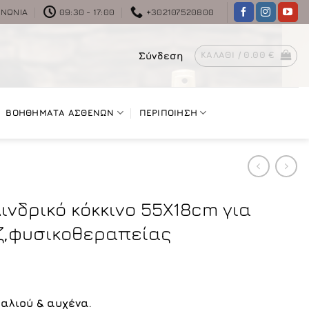
ΙΝΩΝΊΑ
09:30 - 17:00
+302107520800
Σύνδεση
ΚΑΛΆΘΙ /
0.00
€
ΒΟΗΘΗΜΑΤΑ ΑΣΘΕΝΩΝ
ΠΕΡΙΠΟΙΗΣΗ
ινδρικό κόκκινο 55X18cm για
ζ,φυσικοθεραπείας
αλιού & αυχένα
.