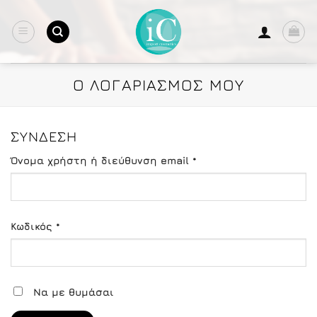
Μετάβαση
στο
περιεχόμενο
Ο ΛΟΓΑΡΙΑΣΜΌΣ ΜΟΥ
ΣΎΝΔΕΣΗ
Απαιτείται
Όνομα χρήστη ή διεύθυνση email
*
Απαιτείται
Κωδικός
*
Να με θυμάσαι