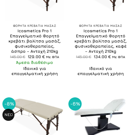
ΦΟΡΗΤΑ ΚΡΕΒΑΤΙΑ ΜΑΣΑΖ
ΦΟΡΗΤΑ ΚΡΕΒΑΤΙΑ ΜΑΣΑΖ
Icosmetics Pro 1
Icosmetics Pro 1
Επαγγελματικό Φορητό
Επαγγελματικό Φορητό
κρεβάτι βαλίτσα μασάζ,
κρεβάτι βαλίτσα μασάζ,
φυσικοθεραπείας,
φυσικοθεραπείας, καφέ
άσπρο – Αντοχή 210kg
– Αντοχή 210kg
Original
Η
Original
Η
145.00
€
129.00
€
145.00
€
134.00
€
Με ΦΠΑ
Με ΦΠΑ
price
τρέχουσα
price
τρέχουσα
Άμεσα διαθέσιμο
was:
τιμή
was:
τιμή
145.00 €.
είναι:
145.00 €.
είναι:
Ιδανικό για
Ιδανικό για
129.00 €.
134.00 €.
επαγγελματική χρήση
επαγγελματική χρήση
-8%
-6%
ΝΕΟ