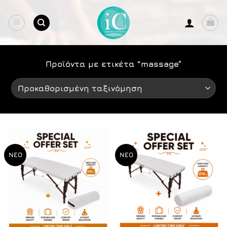
Μετάβαση
στο
περιεχόμενο
Προϊόντα με ετικέτα “massage”
ΝΕΟ
ΝΕΟ