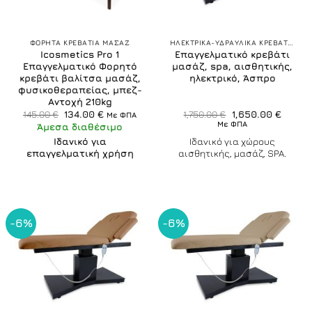
ΦΟΡΗΤΑ ΚΡΕΒΑΤΙΑ ΜΑΣΑΖ
ΗΛΕΚΤΡΙΚΑ-ΥΔΡΑΥΛΙΚΑ ΚΡΕΒΑΤΙΑ ΚΑΡΕΚΛΕΣ
Icosmetics Pro 1
Επαγγελματικό κρεβάτι
Επαγγελματικό Φορητό
μασάζ, spa, αισθητικής,
κρεβάτι βαλίτσα μασάζ,
ηλεκτρικό, Άσπρο
φυσικοθεραπείας, μπεζ-
Αντοχή 210kg
Original
Η
Original
Η
145.00
€
134.00
€
1,750.00
€
1,650.00
€
Με ΦΠΑ
price
τρέχουσα
price
τρέχο
Με ΦΠΑ
Άμεσα διαθέσιμο
was:
τιμή
was:
τιμή
145.00 €.
είναι:
1,750.00 €.
είναι:
Ιδανικό για
Ιδανικό για χώρους
134.00 €.
1,650.
επαγγελματική χρήση
αισθητικής, μασάζ, SPA.
-6%
-6%