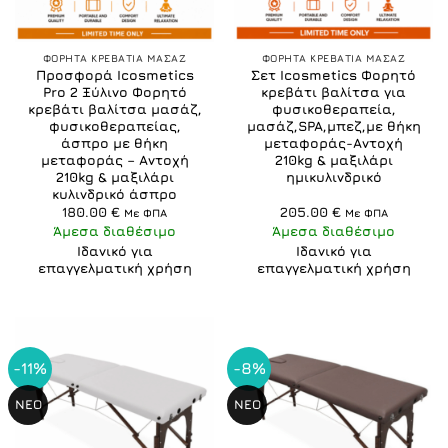
ΦΟΡΗΤΑ ΚΡΕΒΑΤΙΑ ΜΑΣΑΖ
ΦΟΡΗΤΑ ΚΡΕΒΑΤΙΑ ΜΑΣΑΖ
Προσφορά Icosmetics
Σετ Icosmetics Φορητό
Pro 2 Ξύλινο Φορητό
κρεβάτι βαλίτσα για
κρεβάτι βαλίτσα μασάζ,
φυσικοθεραπεία,
φυσικοθεραπείας,
μασάζ,SPA,μπεζ,με θήκη
άσπρο με θήκη
μεταφοράς-Αντοχή
μεταφοράς – Αντοχή
210kg & μαξιλάρι
210kg & μαξιλάρι
ημικυλινδρικό
κυλινδρικό άσπρο
180.00
€
205.00
€
Με ΦΠΑ
Με ΦΠΑ
Άμεσα διαθέσιμο
Άμεσα διαθέσιμο
Ιδανικό για
Ιδανικό για
επαγγελματική χρήση
επαγγελματική χρήση
-11%
-8%
ΝΕΟ
ΝΕΟ