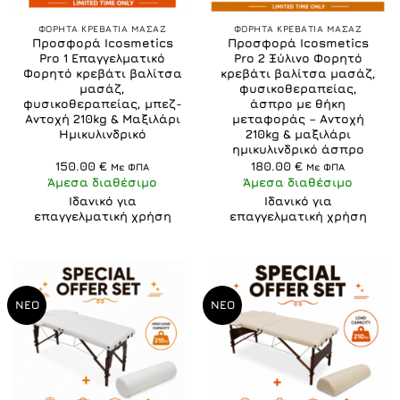
ΦΟΡΗΤΑ ΚΡΕΒΑΤΙΑ ΜΑΣΑΖ
ΦΟΡΗΤΑ ΚΡΕΒΑΤΙΑ ΜΑΣΑΖ
Προσφορά Icosmetics
Προσφορά Icosmetics
Pro 1 Επαγγελματικό
Pro 2 Ξύλινο Φορητό
Φορητό κρεβάτι βαλίτσα
κρεβάτι βαλίτσα μασάζ,
μασάζ,
φυσικοθεραπείας,
φυσικοθεραπείας, μπεζ-
άσπρο με θήκη
Αντοχή 210kg & Μαξιλάρι
μεταφοράς – Αντοχή
Ημικυλινδρικό
210kg & μαξιλάρι
ημικυλινδρικό άσπρο
150.00
€
180.00
€
Με ΦΠΑ
Με ΦΠΑ
Άμεσα διαθέσιμο
Άμεσα διαθέσιμο
Ιδανικό για
Ιδανικό για
επαγγελματική χρήση
επαγγελματική χρήση
ΝΕΟ
ΝΕΟ