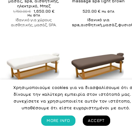
μασάζ, spa, αισθητικής,
massage spa light brown
ηλεκτρικό, Μπεζ
Original
Η
1,750.00
€
1,650.00
€
520.00
€
Με ΦΠΑ
price
τρέχουσα
Με ΦΠΑ
was:
τιμή
Ιδανικό για χώρους
Ιδανικό για
1,750.00 €.
είναι:
αισθητικής, μασάζ, SPA.
spa,αισθητική,μασάζ,φυσι
1,650.00 €.
Χρησιμοποιούμε cookies για να διασφαλίσουμε ότι 
δίνουμε την καλύτερη εμπειρία στον ιστότοπό μας.
συνεχίσετε να χρησιμοποιείτε αυτόν τον ιστότοπο,
ΣΤΑΘΕΡΑ ΚΡΕΒΑΤΙΑ - ΚΑΡΕΚΛΕΣ
ΣΤΑΘΕΡΑ ΚΡΕΒΑΤΙΑ - ΚΑΡΕΚΛΕΣ
υποθέσουμε ότι είστε ευχαριστημένοι με αυτό.
Ξύλινο σταθερό κρεβάτι
Ξύλινο σταθερό κρεβάτι
massage spa άσπρο
massage spa καφέ
520.00
€
520.00
€
Με ΦΠΑ
Με ΦΠΑ
MORE INFO
ACCEPT
Ιδανικό για
Ιδανικό για
spa,αισθητική,μασάζ,φυσιοθεραπεία
spa,αισθητική,μασάζ,φυσιοθε