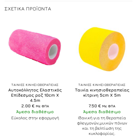
ΣΧΕΤΙΚΆ ΠΡΟΪΌΝΤΑ
ΤΑΙΝΙΕΣ ΚΙΝΗΣΙΟΘΕΡΑΠΕΙΑΣ
ΤΑΙΝΙΕΣ ΚΙΝΗΣΙΟΘΕΡΑΠΕΙΑΣ
Αυτοκόλλητος Ελαστικός
Ταινία κινησιοθεραπείας
Επίδεσμος ροζ 10cm X
κίτρινη 5cm X 5m
4.5m
2.00
€
7.50
€
Με ΦΠΑ
Με ΦΠΑ
Άμεσα διαθέσιμο
Άμεσα διαθέσιμο
Εύκολος στην εφαρμογή
Ιδανική για τη θεραπεία
φλεγμονών,μυικών πόνων
και τη βελτίωση της
κυκλοφορίας.