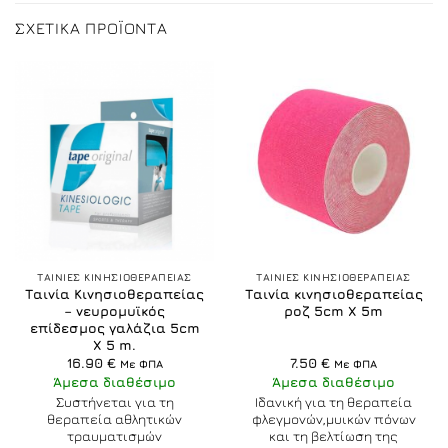
ΣΧΕΤΙΚΆ ΠΡΟΪΌΝΤΑ
ΤΑΙΝΙΕΣ ΚΙΝΗΣΙΟΘΕΡΑΠΕΙΑΣ
ΤΑΙΝΙΕΣ ΚΙΝΗΣΙΟΘΕΡΑΠΕΙΑΣ
Ταινία Κινησιοθεραπείας
Ταινία κινησιοθεραπείας
– νευρομυϊκός
ροζ 5cm X 5m
επίδεσμος γαλάζια 5cm
Χ 5 m.
16.90
€
7.50
€
Με ΦΠΑ
Με ΦΠΑ
Άμεσα διαθέσιμο
Άμεσα διαθέσιμο
Συστήνεται για τη
Ιδανική για τη θεραπεία
θεραπεία αθλητικών
φλεγμονών,μυικών πόνων
τραυματισμών
και τη βελτίωση της