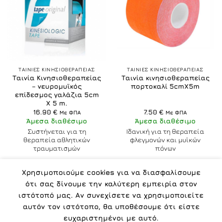
ΤΑΙΝΙΕΣ ΚΙΝΗΣΙΟΘΕΡΑΠΕΙΑΣ
ΤΑΙΝΙΕΣ ΚΙΝΗΣΙΟΘΕΡΑΠΕΙΑΣ
Ταινία Κινησιοθεραπείας
Ταινία κινησιοθεραπείας
– νευρομυϊκός
πορτοκαλί 5cmX5m
επίδεσμος γαλάζια 5cm
Χ 5 m.
16.90
€
7.50
€
Με ΦΠΑ
Με ΦΠΑ
Άμεσα διαθέσιμο
Άμεσα διαθέσιμο
Συστήνεται για τη
Ιδανική για τη θεραπεία
θεραπεία αθλητικών
φλεγμονών και μυϊκών
τραυματισμών
πόνων
Χρησιμοποιούμε cookies για να διασφαλίσουμε
ότι σας δίνουμε την καλύτερη εμπειρία στον
ιστότοπό μας. Αν συνεχίσετε να χρησιμοποιείτε
αυτόν τον ιστότοπο, θα υποθέσουμε ότι είστε
ΠΟΛΙΤΙΚΉ ΑΠΟΡΡΉΤΟΥ
ΌΡΟΙ
ΠΟΙΟΙ ΕΊΜΑΣΤΕ
ευχαριστημένοι με αυτό.