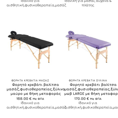
190.00 €.
είναι:
Ιδανικό για
Ιδανική για μασάζ αυχένα &
178.00 €.
αισθητική,φυσικοθεραπεία,μασάζ
πλάτης
ΦΟΡΗΤΑ ΚΡΕΒΑΤΙΑ ΜΑΣΑΖ
ΦΟΡΗΤΑ ΚΡΕΒΑΤΙΑ ΞΥΛΙΝΑ
Φορητό κρεβάτι βαλίτσα
Φορητό κρεβάτι βαλίτσα
μασάζ,φυσιοθεραπείας,ξύλινο
μασάζ,φυσιοθεραπείας,ξύλ
μαύρο με θήκη μεταφοράς
μωβ LARGE με θήκη μεταφο
168.00
€
170.00
€
Με ΦΠΑ
Με ΦΠΑ
Ιδανικό για
Ιδανικό για
αισθητική,φυσικοθεραπεία,μασάζ
αισθητική,φυσικοθεραπεία,μα