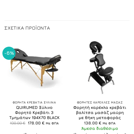
ΣΧΕΤΙΚΆ ΠΡΟΪΌΝΤΑ
-6%
ΦΟΡΗΤΑ ΚΡΕΒΑΤΙΑ ΞΥΛΙΝΑ
ΦΟΡΗΤΕΣ ΚΑΡΕΚΛΕΣ ΜΑΣΑΖ
QUIRUMED Ξύλινο
Φορητή καρέκλα κρεβάτι
Φορητό Κρεβάτι 3
βαλίτσα μασάζ μαύρη
Τμημάτων 194Χ70 BLACK
με θήκη μεταφοράς
Original
Η
190.00
€
178.00
€
138.00
€
Με ΦΠΑ
Με ΦΠΑ
price
τρέχουσα
Άμεσα διαθέσιμο
was:
τιμή