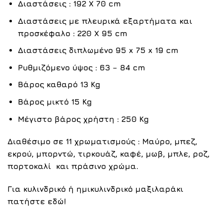
Διαστάσεις : 192 Χ 70 cm
Διαστάσεις με πλευρικά εξαρτήματα και
προσκέφαλο : 220 Χ 95 cm
Διαστάσεις διπλωμένο 95 x 75 x 19 cm
Ρυθμιζόμενο ύψος : 63 – 84 cm
Βάρος καθαρό 13 Kg
Βάρος μικτό 15 Kg
Μέγιστο βάρος χρήστη : 250 Kg
Διαθέσιμο σε 11 χρωματισμούς :
Μαύρο
,
μπεζ
,
εκρού
,
μπορντώ
,
τιρκουάζ
,
καφέ
,
μωβ
, μπλε,
ροζ
,
πορτοκαλί
και
πράσινο
χρώμα.
Για κυλινδρικό ή ημικυλινδρικό μαξιλαράκι
πατήστε
εδώ
!