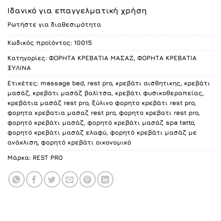
price
τρέχουσα
Ιδανικό για επαγγελματική χρήση
was:
τιμή
Ρωτήστε για διαθεσιμότητα
230.00 €.
είναι:
196.00 €.
Κωδικός προϊόντος:
10015
Κατηγορίες:
ΦΟΡΗΤΑ ΚΡΕΒΑΤΙΑ ΜΑΣΑΖ
,
ΦΟΡΗΤΑ ΚΡΕΒΑΤΙΑ
ΞΥΛΙΝΑ
Ετικέτες:
massage bed
,
rest pro
,
κρεβάτι αισθητικης
,
κρεβάτι
μασάζ
,
κρεβάτι μασάζ βαλίτσα
,
κρεβάτι φυσικοθεραπείας
,
κρεβάτια μασάζ rest pro
,
ξύλινο φορητο κρεβάτι rest pro
,
φορητα κρεβατια μασαζ rest pro
,
φορητο κρεβατι rest pro
,
φορητό κρεβάτι μασάζ
,
φορητό κρεβάτι μασάζ spa tatto
,
φορητό κρεβάτι μασάζ ελαφύ
,
φορητό κρεβάτι μασάζ με
ανάκλιση
,
φορητό κρεβάτι οικονομικό
Μάρκα:
REST PRO