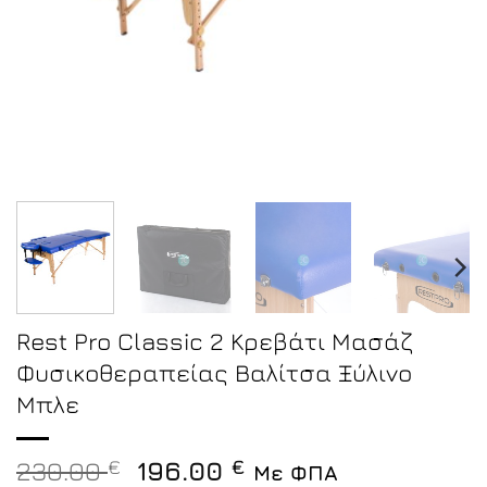
Rest Pro Classic 2 Κρεβάτι Μασάζ
Φυσικοθεραπείας Βαλίτσα Ξύλινο
Μπλε
Original
Η
230.00
€
196.00
€
Με ΦΠΑ