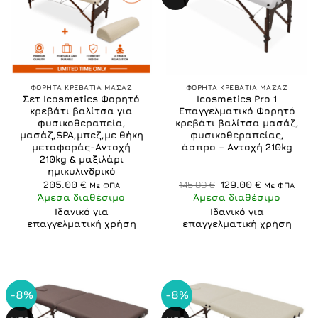
ΦΟΡΗΤΑ ΚΡΕΒΑΤΙΑ ΜΑΣΑΖ
ΦΟΡΗΤΑ ΚΡΕΒΑΤΙΑ ΜΑΣΑΖ
Σετ Icosmetics Φορητό
Icosmetics Pro 1
κρεβάτι βαλίτσα για
Επαγγελματικό Φορητό
φυσικοθεραπεία,
κρεβάτι βαλίτσα μασάζ,
μασάζ,SPA,μπεζ,με θήκη
φυσικοθεραπείας,
μεταφοράς-Αντοχή
άσπρο – Αντοχή 210kg
210kg & μαξιλάρι
ημικυλινδρικό
Original
Η
205.00
€
145.00
€
129.00
€
Με ΦΠΑ
Με ΦΠΑ
price
τρέχουσα
Άμεσα διαθέσιμο
Άμεσα διαθέσιμο
was:
τιμή
145.00 €.
είναι:
Ιδανικό για
Ιδανικό για
129.00 €.
επαγγελματική χρήση
επαγγελματική χρήση
-8%
-8%