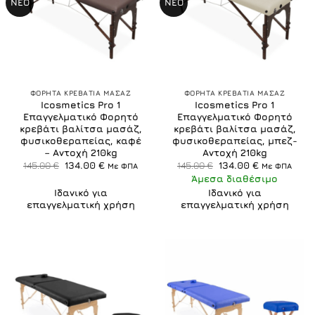
ΝΕΟ
ΝΕΟ
ΦΟΡΗΤΑ ΚΡΕΒΑΤΙΑ ΜΑΣΑΖ
ΦΟΡΗΤΑ ΚΡΕΒΑΤΙΑ ΜΑΣΑΖ
Icosmetics Pro 1
Icosmetics Pro 1
Επαγγελματικό Φορητό
Επαγγελματικό Φορητό
κρεβάτι βαλίτσα μασάζ,
κρεβάτι βαλίτσα μασάζ,
φυσικοθεραπείας, καφέ
φυσικοθεραπείας, μπεζ-
– Αντοχή 210kg
Αντοχή 210kg
Original
Η
Original
Η
145.00
€
134.00
€
145.00
€
134.00
€
Με ΦΠΑ
Με ΦΠΑ
price
τρέχουσα
price
τρέχουσα
Άμεσα διαθέσιμο
was:
τιμή
was:
τιμή
145.00 €.
είναι:
145.00 €.
είναι:
Ιδανικό για
Ιδανικό για
134.00 €.
134.00 €.
επαγγελματική χρήση
επαγγελματική χρήση