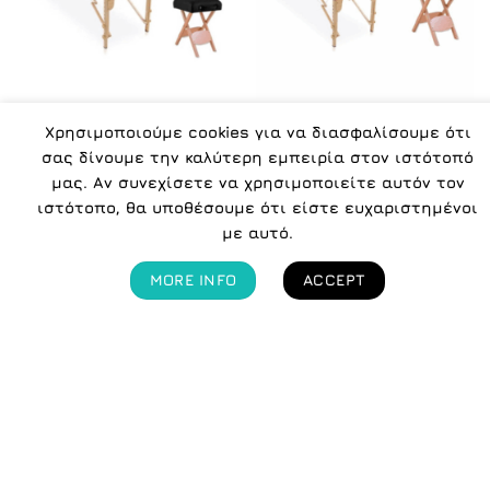
ΦΟΡΗΤΑ ΚΡΕΒΑΤΙΑ ΜΑΣΑΖ
ΦΟΡΗΤΑ ΚΡΕΒΑΤΙΑ ΜΑΣΑΖ
Χρησιμοποιούμε cookies για να διασφαλίσουμε ότι
Icosmetics Ξύλινο
Icosmetics Ξύλινο
Φορητό Κρεβάτι Μασάζ
Φορητό Κρεβάτι Μασάζ
σας δίνουμε την καλύτερη εμπειρία στον ιστότοπό
– Φυσικοθεραπείας &
– Φυσικοθεραπείας &
μας. Αν συνεχίσετε να χρησιμοποιείτε αυτόν τον
Ξύλινο Φορητό σκαμπό
Ξύλινο Φορητό σκαμπό
ιστότοπο, θα υποθέσουμε ότι είστε ευχαριστημένοι
Μαύρο
Μπλε
175.00
€
175.00
€
με αυτό.
Με ΦΠΑ
Με ΦΠΑ
Ιδανικό για
Ιδανικό για
αισθητική,φυσικοθεραπεία,μασάζ
αισθητική,φυσικοθεραπεία,μα
MORE INFO
ACCEPT