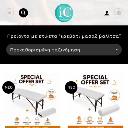
Μετάβαση
στο
περιεχόμενο
Προϊόντα με ετικέτα “κρεβάτι μασάζ βαλίτσα”
ΝΕΟ
ΝΕΟ