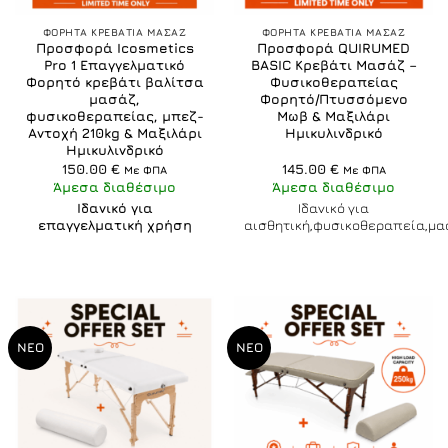
ΦΟΡΗΤΑ ΚΡΕΒΑΤΙΑ ΜΑΣΑΖ
ΦΟΡΗΤΑ ΚΡΕΒΑΤΙΑ ΜΑΣΑΖ
Προσφορά Icosmetics
Προσφορά QUIRUMED
Pro 1 Επαγγελματικό
BASIC Κρεβάτι Μασάζ –
Φορητό κρεβάτι βαλίτσα
Φυσικοθεραπείας
μασάζ,
Φορητό/Πτυσσόμενο
φυσικοθεραπείας, μπεζ-
Μωβ & Μαξιλάρι
Αντοχή 210kg & Μαξιλάρι
Ημικυλινδρικό
Ημικυλινδρικό
150.00
€
145.00
€
Με ΦΠΑ
Με ΦΠΑ
Άμεσα διαθέσιμο
Άμεσα διαθέσιμο
Ιδανικό για
Ιδανικό για
επαγγελματική χρήση
αισθητική,φυσικοθεραπεία,μα
ΝΕΟ
ΝΕΟ