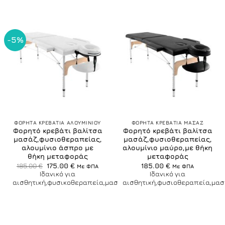
-5%
ΦΟΡΗΤΑ ΚΡΕΒΑΤΙΑ ΑΛΟΥΜΙΝΙΟΥ
ΦΟΡΗΤΑ ΚΡΕΒΑΤΙΑ ΜΑΣΑΖ
Φορητό κρεβάτι βαλίτσα
Φορητό κρεβάτι βαλίτσα
μασάζ,φυσιοθεραπείας,
μασάζ,φυσιοθεραπείας,
αλουμίνιο άσπρο με
αλουμίνιο μαύρο,με θήκη
θήκη μεταφοράς
μεταφοράς
Original
Η
185.00
€
175.00
€
185.00
€
Με ΦΠΑ
Με ΦΠΑ
price
τρέχουσα
Ιδανικό για
Ιδανικό για
was:
τιμή
αισθητική,φυσικοθεραπεία,μασάζ
αισθητική,φυσιοθεραπεία,μασ
185.00 €.
είναι:
175.00 €.