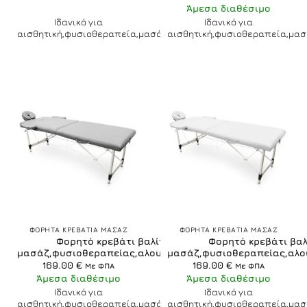
price
τρέχουσα
price
τρέχουσα
Άμεσα διαθέσιμο
was:
τιμή
was:
τιμή
180.00 €.
είναι:
172.00 €.
είναι:
Ιδανικό για
Ιδανικό για
169.00 €.
169.00 €.
αισθητική,φυσιοθεραπεία,μασάζ
αισθητική,φυσιοθεραπεία,μασ
ΦΟΡΗΤΑ ΚΡΕΒΑΤΙΑ ΜΑΣΑΖ
ΦΟΡΗΤΑ ΚΡΕΒΑΤΙΑ ΜΑΣΑΖ
Φορητό κρεβάτι βαλίτσα
Φορητό κρεβάτι βα
μασάζ,φυσιοθεραπείας,αλουμίνιο,ασημί
μασάζ,φυσιοθεραπείας,αλο
169.00
€
169.00
€
Με ΦΠΑ
Με ΦΠΑ
Άμεσα διαθέσιμο
Άμεσα διαθέσιμο
Ιδανικό για
Ιδανικό για
αισθητική,φυσιοθεραπεία,μασάζ
αισθητική,φυσιοθεραπεία,μασ