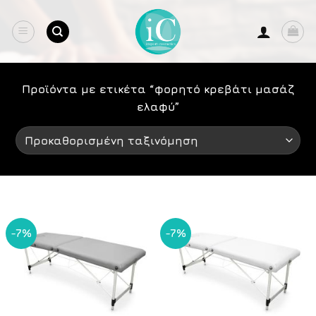
Μετάβαση
στο
περιεχόμενο
Προϊόντα με ετικέτα “φορητό κρεβάτι μασάζ
ελαφύ”
-7%
-7%