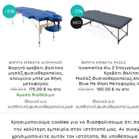
-5%
-5%
ΝΕΟ
ΦΟΡΗΤΑ ΚΡΕΒΑΤΙΑ ΑΛΟΥΜΙΝΙΟΥ
ΦΟΡΗΤΑ ΚΡΕΒΑΤΙΑ ΜΑΣΑΖ
Φορητό κρεβάτι βαλίτσα
Icosmetics Alu 2 Επαγγελμ
μασάζ,φυσιοθεραπείας,
Κρεβάτι Βαλίτσ
αλουμίνιο μπλε με θήκη
Μασάζ,Φυσικοθεραπείας,Αλο
μεταφοράς
Blue Με Θήκη Μεταφοράς-Α
Original
Η
Original
Η
185.00
€
175.00
€
190.00
€
180.00
€
Με ΦΠΑ
Με ΦΠΑ
price
τρέχουσα
price
τρέχουσα
Άμεσα διαθέσιμο
was:
τιμή
was:
τιμή
185.00 €.
είναι:
190.00 €.
είναι:
Ιδανικό για
Ιδανικό για
175.00 €.
180.00 €.
αισθητική,φυσικοθεραπεία,μασάζ
αισθητική,φυσιοθεραπεία,μασ
Χρησιμοποιούμε cookies για να διασφαλίσουμε ότι σ
την καλύτερη εμπειρία στον ιστότοπό μας. Αν συνε
χρησιμοποιείτε αυτόν τον ιστότοπο, θα υποθέσουμε 