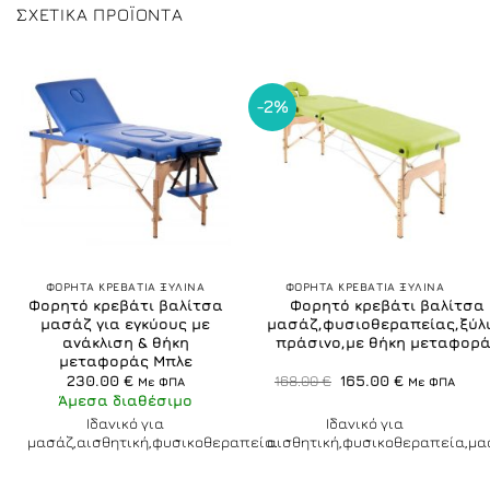
ΣΧΕΤΙΚΆ ΠΡΟΪΌΝΤΑ
-2%
ΦΟΡΗΤΑ ΚΡΕΒΑΤΙΑ ΞΥΛΙΝΑ
ΦΟΡΗΤΑ ΚΡΕΒΑΤΙΑ ΞΥΛΙΝΑ
Φορητό κρεβάτι βαλίτσα
Φορητό κρεβάτι βαλίτσα
μασάζ για εγκύους με
μασάζ,φυσιοθεραπείας,ξύλ
ανάκλιση & θήκη
πράσινο,με θήκη μεταφορ
μεταφοράς Μπλε
Original
Η
230.00
€
168.00
€
165.00
€
Με ΦΠΑ
Με ΦΠΑ
price
τρέχουσα
Άμεσα διαθέσιμο
was:
τιμή
168.00 €.
είναι:
Ιδανικό για
Ιδανικό για
165.00 €.
μασάζ,αισθητική,φυσικοθεραπεία.
αισθητική,φυσικοθεραπεία,μα