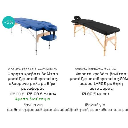
-5%
ΦΟΡΗΤΑ ΚΡΕΒΑΤΙΑ ΑΛΟΥΜΙΝΙΟΥ
ΦΟΡΗΤΑ ΚΡΕΒΑΤΙΑ ΞΥΛΙΝΑ
Φορητό κρεβάτι βαλίτσα
Φορητό κρεβάτι βαλίτσα
μασάζ,φυσιοθεραπείας,
μασάζ,φυσιοθεραπείας,ξύλ
αλουμίνιο μπλε με θήκη
μαύρο LARGE με θήκη
μεταφοράς
μεταφοράς
Original
Η
185.00
€
175.00
€
171.00
€
Με ΦΠΑ
Με ΦΠΑ
price
τρέχουσα
Άμεσα διαθέσιμο
was:
τιμή
185.00 €.
είναι:
Ιδανικό για
Ιδανικό για
175.00 €.
αισθητική,φυσικοθεραπεία,μασάζ
αισθητική,φυσικοθεραπεία,μα