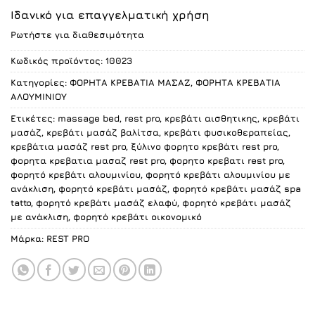
price
τρέχουσα
Ιδανικό για επαγγελματική χρήση
was:
τιμή
Ρωτήστε για διαθεσιμότητα
270.00 €.
είναι:
220.00 €.
Κωδικός προϊόντος:
10023
Κατηγορίες:
ΦΟΡΗΤΑ ΚΡΕΒΑΤΙΑ ΜΑΣΑΖ
,
ΦΟΡΗΤΑ ΚΡΕΒΑΤΙΑ
ΑΛΟΥΜΙΝΙΟΥ
Ετικέτες:
massage bed
,
rest pro
,
κρεβάτι αισθητικης
,
κρεβάτι
μασάζ
,
κρεβάτι μασάζ βαλίτσα
,
κρεβάτι φυσικοθεραπείας
,
κρεβάτια μασάζ rest pro
,
ξύλινο φορητο κρεβάτι rest pro
,
φορητα κρεβατια μασαζ rest pro
,
φορητο κρεβατι rest pro
,
φορητό κρεβάτι αλουμινίου
,
φορητό κρεβάτι αλουμινίου με
ανάκλιση
,
φορητό κρεβάτι μασάζ
,
φορητό κρεβάτι μασάζ spa
tatto
,
φορητό κρεβάτι μασάζ ελαφύ
,
φορητό κρεβάτι μασάζ
με ανάκλιση
,
φορητό κρεβάτι οικονομικό
Μάρκα:
REST PRO