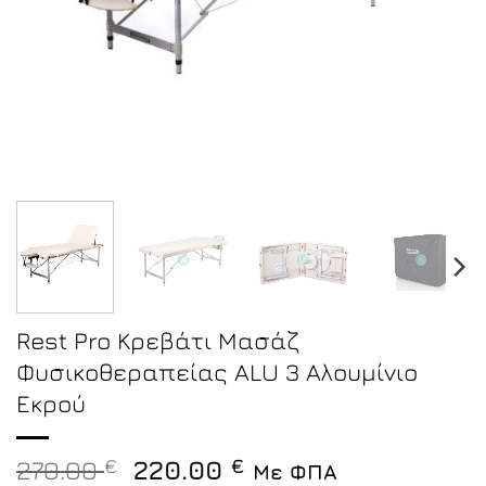
Rest Pro Κρεβάτι Μασάζ
Φυσικοθεραπείας ALU 3 Αλουμίνιο
Εκρού
Original
Η
270.00
€
220.00
€
Με ΦΠΑ