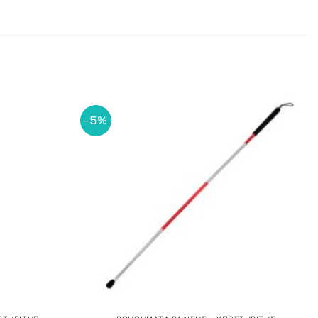
-5%
+