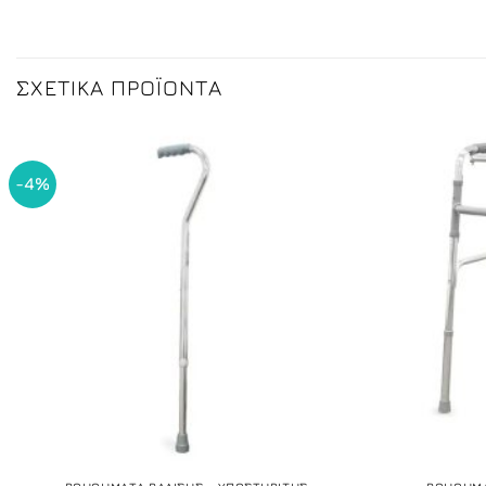
ΣΧΕΤΙΚΆ ΠΡΟΪΌΝΤΑ
-4%
+
+