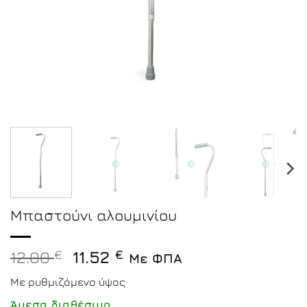
Μπαστούνι αλουμινίου
Original
Η
12.00
€
11.52
€
Με ΦΠΑ
price
τρέχουσα
Με ρυθμιζόμενο ύψος
was:
τιμή
12.00 €.
είναι:
Άμεσα διαθέσιμο