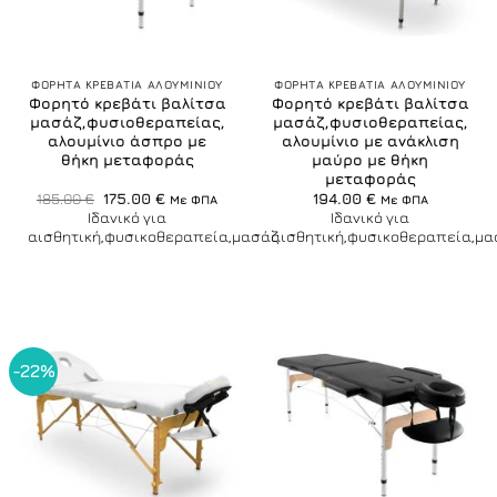
ΦΟΡΗΤΑ ΚΡΕΒΑΤΙΑ ΑΛΟΥΜΙΝΙΟΥ
ΦΟΡΗΤΑ ΚΡΕΒΑΤΙΑ ΑΛΟΥΜΙΝΙΟΥ
Φορητό κρεβάτι βαλίτσα
Φορητό κρεβάτι βαλίτσα
μασάζ,φυσιοθεραπείας,
μασάζ,φυσιοθεραπείας,
αλουμίνιο άσπρο με
αλουμίνιο με ανάκλιση
θήκη μεταφοράς
μαύρο με θήκη
μεταφοράς
Original
Η
185.00
€
175.00
€
194.00
€
Με ΦΠΑ
Με ΦΠΑ
price
τρέχουσα
Ιδανικό για
Ιδανικό για
was:
τιμή
αισθητική,φυσικοθεραπεία,μασάζ
αισθητική,φυσικοθεραπεία,μα
185.00 €.
είναι:
175.00 €.
-22%