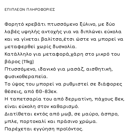
ΕΠΙΠΛΈΟΝ ΠΛΗΡΟΦΟΡΊΕΣ
Φορητό κρεβάτι πτυσσόμενο ξύλινο, με δύο
λαβές υψηλής αντοχής για να διπλώνει εύκολα
και να γίνεται βαλίτσα,έτσι ώστε να μπορεί να
μεταφερθεί χωρίς δυσκολία.
Κατάλληλο για μεταφορά,χάρη στο μικρό του
βάρος (11kg)
Πτυσσόμενο, ιδανικό για μασάζ, αισθητική,
φυσικοθεραπεία.
Το ύψος του μπορεί να ρυθμιστεί σε διάφορες
θέσεις, από 60-83εκ.
Η ταπετσαρία του από δερματίνη, πάχους 8εκ,
είναι εύκολη στον καθαρισμό.
Διατίθεται εκτός από μωβ, σε
μαύρο
,
άσπρο
,
μπλε
,
πορτοκαλί
και
πράσινο
χρώμα.
Παρέχεται εγγύηση προϊόντος.