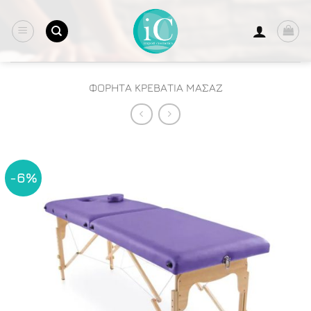
Μετάβαση
στο
περιεχόμενο
ΦΟΡΗΤΑ ΚΡΕΒΑΤΙΑ ΜΑΣΑΖ
-6%