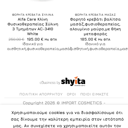
ΦΟΡΗΤΑ ΚΡΕΒΑΤΙΑ ΞΥΛΙΝΑ
ΦΟΡΗΤΑ ΚΡΕΒΑΤΙΑ ΜΑΣΑΖ
Alfa Care Κλίνη
Φορητό κρεβάτι βαλίτσα
Φυσικοθεραπείας Ξύλινη
μασάζ,φυσιοθεραπείας,
3 Τμημάτων AC-3410
αλουμίνιο μαύρο,με θήκη
White
μεταφοράς
Original
Η
250.00
€
195.00
€
185.00
€
Με ΦΠΑ
Με ΦΠΑ
price
τρέχουσα
Ιδανικό για
Ιδανικό για
was:
τιμή
αισθητική,φυσικοθεραπεία,μασάζ
αισθητική,φυσιοθεραπεία,μασ
250.00 €.
είναι:
195.00 €.
ΠΟΛΙΤΙΚΉ ΑΠΟΡΡΉΤΟΥ
ΌΡΟΙ
ΠΟΙΟΙ ΕΊΜΑΣΤΕ
Copyright 2026 ©
IMPORT COSMETICS -
www.icosmetics.gr
| All rights reserved.
Χρησιμοποιούμε cookies για να διασφαλίσουμε ότι
σας δίνουμε την καλύτερη εμπειρία στον ιστότοπό
μας. Αν συνεχίσετε να χρησιμοποιείτε αυτόν τον