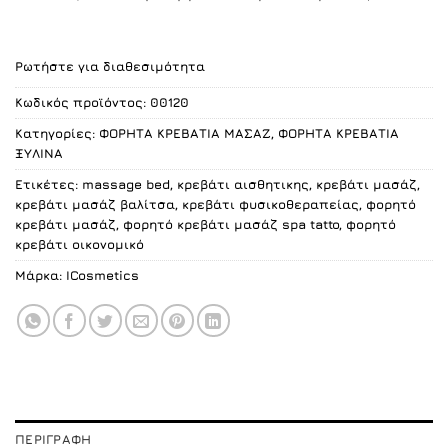
was:
τιμή
144.00 €.
είναι:
135.00 €.
Ρωτήστε για διαθεσιμότητα
Κωδικός προϊόντος:
00120
Κατηγορίες:
ΦΟΡΗΤΑ ΚΡΕΒΑΤΙΑ ΜΑΣΑΖ
,
ΦΟΡΗΤΑ ΚΡΕΒΑΤΙΑ
ΞΥΛΙΝΑ
Ετικέτες:
massage bed
,
κρεβάτι αισθητικης
,
κρεβάτι μασάζ
,
κρεβάτι μασάζ βαλίτσα
,
κρεβάτι φυσικοθεραπείας
,
φορητό
κρεβάτι μασάζ
,
φορητό κρεβάτι μασάζ spa tatto
,
φορητό
κρεβάτι οικονομικό
Μάρκα:
ICosmetics
ΠΕΡΙΓΡΑΦΉ