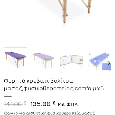
Φορητό κρεβάτι βαλίτσα
μασάζ,φυσικοθεραπείας,comfo μωβ
Original
Η
144.00
€
135.00
€
Με ΦΠΑ
price
τρέχουσα
Ιδανικό για αισθητική,φυσικοθεραπεία,μασάζ