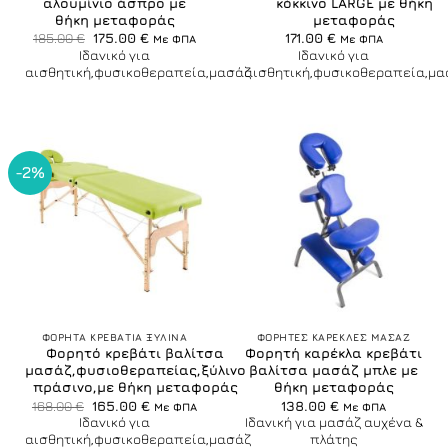
αλουμίνιο άσπρο με
κόκκινο LARGE με θήκη
θήκη μεταφοράς
μεταφοράς
Original
Η
185.00
€
175.00
€
171.00
€
Με ΦΠΑ
Με ΦΠΑ
price
τρέχουσα
Ιδανικό για
Ιδανικό για
was:
τιμή
αισθητική,φυσικοθεραπεία,μασάζ
αισθητική,φυσικοθεραπεία,μα
185.00 €.
είναι:
175.00 €.
-2%
ΦΟΡΗΤΑ ΚΡΕΒΑΤΙΑ ΞΥΛΙΝΑ
ΦΟΡΗΤΕΣ ΚΑΡΕΚΛΕΣ ΜΑΣΑΖ
Φορητό κρεβάτι βαλίτσα
Φορητή καρέκλα κρεβάτι
μασάζ,φυσιοθεραπείας,ξύλινο
βαλίτσα μασάζ μπλε με
πράσινο,με θήκη μεταφοράς
θήκη μεταφοράς
Original
Η
168.00
€
165.00
€
138.00
€
Με ΦΠΑ
Με ΦΠΑ
price
τρέχουσα
Ιδανικό για
Ιδανική για μασάζ αυχένα &
was:
τιμή
αισθητική,φυσικοθεραπεία,μασάζ
πλάτης
168.00 €.
είναι: