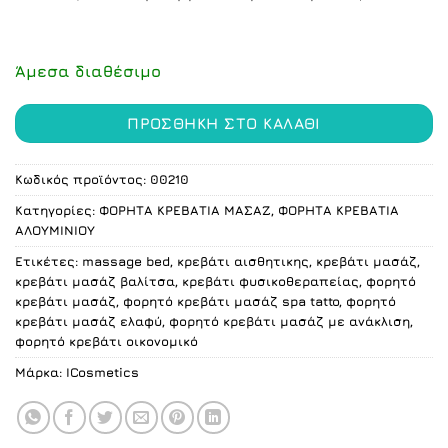
was:
τιμή
172.00 €.
είναι:
169.00 €.
Άμεσα διαθέσιμο
ΠΡΟΣΘΉΚΗ ΣΤΟ ΚΑΛΆΘΙ
Κωδικός προϊόντος:
00210
Κατηγορίες:
ΦΟΡΗΤΑ ΚΡΕΒΑΤΙΑ ΜΑΣΑΖ
,
ΦΟΡΗΤΑ ΚΡΕΒΑΤΙΑ
ΑΛΟΥΜΙΝΙΟΥ
Ετικέτες:
massage bed
,
κρεβάτι αισθητικης
,
κρεβάτι μασάζ
,
κρεβάτι μασάζ βαλίτσα
,
κρεβάτι φυσικοθεραπείας
,
φορητό
κρεβάτι μασάζ
,
φορητό κρεβάτι μασάζ spa tatto
,
φορητό
κρεβάτι μασάζ ελαφύ
,
φορητό κρεβάτι μασάζ με ανάκλιση
,
φορητό κρεβάτι οικονομικό
Μάρκα:
ICosmetics