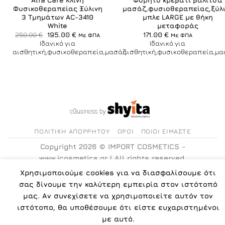
Alfa Care Κλίνη
Φορητό κρεβάτι βαλίτσα
Φυσικοθεραπείας Ξύλινη
μασάζ,φυσιοθεραπείας,ξύλ
3 Τμημάτων AC-3410
μπλε LARGE με θήκη
White
μεταφοράς
Original
Η
250.00
€
195.00
€
171.00
€
Με ΦΠΑ
Με ΦΠΑ
price
τρέχουσα
Ιδανικό για
Ιδανικό για
was:
τιμή
αισθητική,φυσικοθεραπεία,μασάζ
αισθητική,φυσικοθεραπεία,μα
250.00 €.
είναι:
195.00 €.
ΠΟΛΙΤΙΚΉ ΑΠΟΡΡΉΤΟΥ
ΌΡΟΙ
ΠΟΙΟΙ ΕΊΜΑΣΤΕ
Copyright 2026 ©
IMPORT COSMETICS -
www.icosmetics.gr
| All rights reserved.
Χρησιμοποιούμε cookies για να διασφαλίσουμε ότι
σας δίνουμε την καλύτερη εμπειρία στον ιστότοπό
μας. Αν συνεχίσετε να χρησιμοποιείτε αυτόν τον
ιστότοπο, θα υποθέσουμε ότι είστε ευχαριστημένοι
με αυτό.