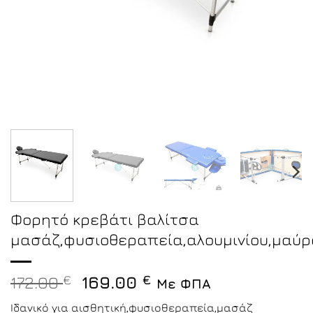
Φορητό κρεβάτι βαλίτσα
μασάζ,φυσιοθεραπεία,αλουμινίου,μαύρ
Original
Η
172.00
€
169.00
€
Με ΦΠΑ
price
τρέχουσα
Ιδανικό για αισθητική,φυσιοθεραπεία,μασάζ