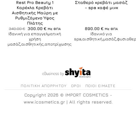
Rest Pro Beauty 1
Σταθερό κρεβάτι μασάζ
Καρέκλα Κρεβάτι
– spa καφέ μινκ
Αισθητικής Μαύρη με
Ρυθμιζόμενο Ύψος
Πλάτης
Original
Η
340.00
€
300.00
€
890.00
€
Με ΦΠΑ
Με ΦΠΑ
price
τρέχουσα
Ιδανική για επαγγελματική
Ιδανικό για
was:
τιμή
χρήση
spa,αισθητική,μασάζ,φυσιοθε
340.00 €.
είναι:
μασάζ,αισθητικής,αποτρίχωσης
300.00 €.
ΠΟΛΙΤΙΚΉ ΑΠΟΡΡΉΤΟΥ
ΌΡΟΙ
ΠΟΙΟΙ ΕΊΜΑΣΤΕ
Copyright 2026 ©
IMPORT COSMETICS -
www.icosmetics.gr
| All rights reserved.