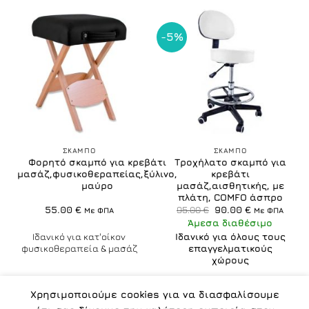
-5%
ΣΚΑΜΠO
ΣΚΑΜΠO
Φορητό σκαμπό για κρεβάτι
Τροχήλατο σκαμπό για
μασάζ,φυσικοθεραπείας,ξύλινο,
κρεβάτι
μαύρο
μασάζ,αισθητικής, με
πλάτη, COMFO άσπρο
Original
Η
55.00
€
95.00
€
90.00
€
Με ΦΠΑ
Με ΦΠΑ
price
τρέχουσα
Άμεσα διαθέσιμο
was:
τιμή
95.00 €.
είναι:
Ιδανικό για κατ'οίκον
Ιδανικό για όλους τους
90.00 €.
φυσικοθεραπεία & μασάζ
επαγγελματικούς
χώρους
Χρησιμοποιούμε cookies για να διασφαλίσουμε