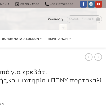
ΙΝΩΝΊΑ
09:30 - 17:00
+302107520800
Σύνδεση
ΚΑΛΆΘΙ /
0.00
€
ΒΟΗΘΗΜΑΤΑ ΑΣΘΕΝΩΝ
ΠΕΡΙΠΟΙΗΣΗ
πό για κρεβάτι
ής,κομμωτηρίου ΠΟΝΥ πορτοκαλί
σία