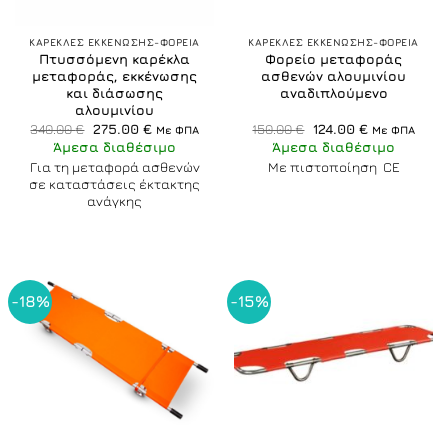
ΚΑΡΕΚΛΕΣ ΕΚΚΕΝΩΣΗΣ-ΦΟΡΕΙΑ
ΚΑΡΕΚΛΕΣ ΕΚΚΕΝΩΣΗΣ-ΦΟΡΕΙΑ
Πτυσσόμενη καρέκλα
Φορείο μεταφοράς
μεταφοράς, εκκένωσης
ασθενών αλουμινίου
και διάσωσης
αναδιπλούμενο
αλουμινίου
Original
Η
Original
Η
340.00
€
275.00
€
150.00
€
124.00
€
Με ΦΠΑ
Με ΦΠΑ
price
τρέχουσα
price
τρέχουσα
Άμεσα διαθέσιμο
Άμεσα διαθέσιμο
was:
τιμή
was:
τιμή
340.00 €.
είναι:
150.00 €.
είναι:
Για τη μεταφορά ασθενών
Με πιστοποίηση CE
275.00 €.
124.00 €.
σε καταστάσεις έκτακτης
ανάγκης
-18%
-15%