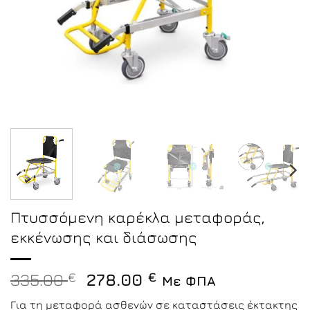
Πτυσσόμενη καρέκλα μεταφοράς,
εκκένωσης και διάσωσης
Original
Η
335.00
€
278.00
€
Με ΦΠΑ
price
τρέχουσα
Για τη μεταφορά ασθενών σε καταστάσεις έκτακτης