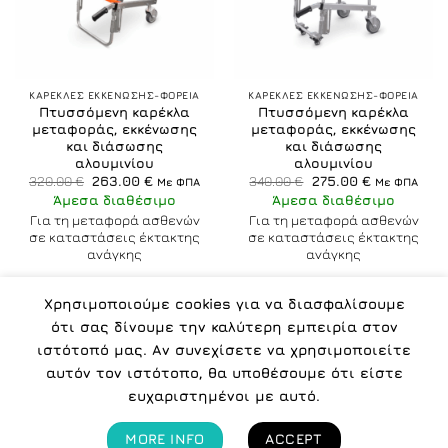
ΚΑΡΕΚΛΕΣ ΕΚΚΕΝΩΣΗΣ-ΦΟΡΕΙΑ
ΚΑΡΕΚΛΕΣ ΕΚΚΕΝΩΣΗΣ-ΦΟΡΕΙΑ
Πτυσσόμενη καρέκλα
Πτυσσόμενη καρέκλα
μεταφοράς, εκκένωσης
μεταφοράς, εκκένωσης
και διάσωσης
και διάσωσης
αλουμινίου
αλουμινίου
Original
Η
Original
Η
320.00
€
263.00
€
340.00
€
275.00
€
Με ΦΠΑ
Με ΦΠΑ
price
τρέχουσα
price
τρέχουσα
Άμεσα διαθέσιμο
Άμεσα διαθέσιμο
was:
τιμή
was:
τιμή
320.00 €.
είναι:
340.00 €.
είναι:
Για τη μεταφορά ασθενών
Για τη μεταφορά ασθενών
263.00 €.
275.00 €.
σε καταστάσεις έκτακτης
σε καταστάσεις έκτακτης
ανάγκης
ανάγκης
Χρησιμοποιούμε cookies για να διασφαλίσουμε
ότι σας δίνουμε την καλύτερη εμπειρία στον
ιστότοπό μας. Αν συνεχίσετε να χρησιμοποιείτε
αυτόν τον ιστότοπο, θα υποθέσουμε ότι είστε
ΠΟΛΙΤΙΚΉ ΑΠΟΡΡΉΤΟΥ
ΌΡΟΙ
ΠΟΙΟΙ ΕΊΜΑΣΤΕ
ευχαριστημένοι με αυτό.
Copyright 2026 ©
IMPORT COSMETICS -
MORE INFO
ACCEPT
www.icosmetics.gr
| All rights reserved.