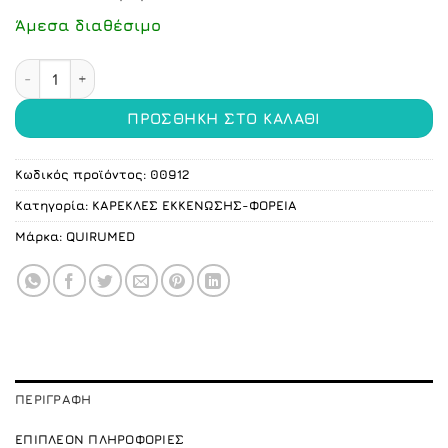
was:
τιμή
170.00 €.
είναι:
Άμεσα διαθέσιμο
145.00 €.
Φορείο μεταφοράς ασθενών αλουμινίου ποσότητα
ΠΡΟΣΘΉΚΗ ΣΤΟ ΚΑΛΆΘΙ
Κωδικός προϊόντος:
00912
Κατηγορία:
ΚΑΡΕΚΛΕΣ ΕΚΚΕΝΩΣΗΣ-ΦΟΡΕΙΑ
Μάρκα:
QUIRUMED
ΠΕΡΙΓΡΑΦΉ
ΕΠΙΠΛΈΟΝ ΠΛΗΡΟΦΟΡΊΕΣ