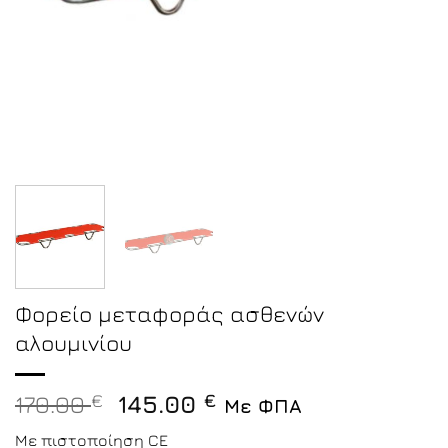
Φορείο μεταφοράς ασθενών
αλουμινίου
Original
Η
170.00
€
145.00
€
Με ΦΠΑ
price
τρέχουσα
Με πιστοποίηση CE