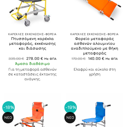
ΚΑΡΕΚΛΕΣ ΕΚΚΕΝΩΣΗΣ-ΦΟΡΕΙΑ
ΚΑΡΕΚΛΕΣ ΕΚΚΕΝΩΣΗΣ-ΦΟΡΕΙΑ
Πτυσσόμενη καρέκλα
Φορείο μεταφοράς
μεταφοράς, εκκένωσης
ασθενών αλουμινίου
και διάσωσης
αναδιπλούμενο με θήκη
μεταφοράς
Original
Η
Original
Η
335.00
€
278.00
€
170.00
€
140.00
€
Με ΦΠΑ
Με ΦΠΑ
price
τρέχουσα
price
τρέχουσα
Άμεσα διαθέσιμο
was:
τιμή
was:
τιμή
335.00 €.
είναι:
170.00 €.
είναι:
Για τη μεταφορά ασθενών
Ελαφρύ και εύκολο στη
278.00 €.
140.00 €.
σε καταστάσεις έκτακτης
χρήση
ανάγκης.
-18%
-19%
NEO
NEO