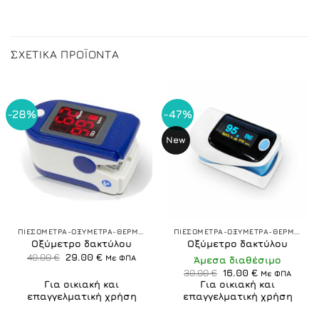
ΣΧΕΤΙΚΆ ΠΡΟΪΌΝΤΑ
-28%
-47%
New
ΠΙΕΣΟΜΕΤΡΑ-ΟΞΥΜΕΤΡΑ-ΘΕΡΜΟΜΕΤΡΑ
ΠΙΕΣΟΜΕΤΡΑ-ΟΞΥΜΕΤΡΑ-ΘΕΡΜΟΜΕΤΡΑ
Οξύμετρο δακτύλου
Οξύμετρο δακτύλου
Original
Η
40.00
€
29.00
€
Με ΦΠΑ
Άμεσα διαθέσιμο
price
τρέχουσα
Original
Η
30.00
€
16.00
€
was:
τιμή
Με ΦΠΑ
price
τρέχουσα
40.00 €.
είναι:
Για οικιακή και
Για οικιακή και
was:
τιμή
29.00 €.
επαγγελματική χρήση
επαγγελματική χρήση
30.00 €.
είναι:
16.00 €.