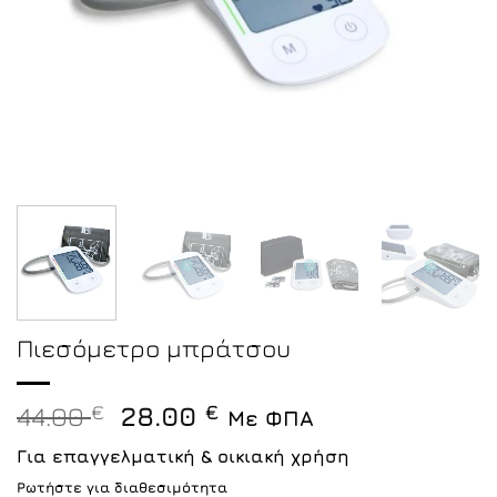
Πιεσόμετρο μπράτσου
Original
Η
44.00
€
28.00
€
Με ΦΠΑ
price
τρέχουσα
Για επαγγελματική & οικιακή χρήση
was:
τιμή
Ρωτήστε για διαθεσιμότητα
44.00 €.
είναι: