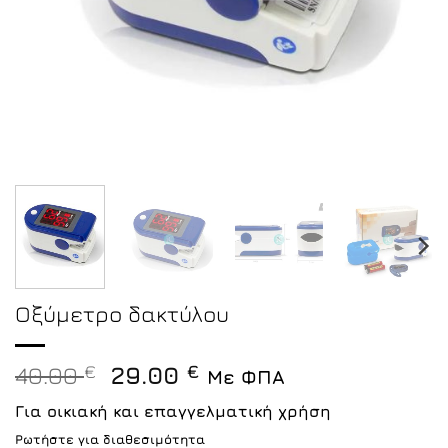
Οξύμετρο δακτύλου
Original
Η
40.00
€
29.00
€
Με ΦΠΑ
price
τρέχουσα
Για οικιακή και επαγγελματική χρήση
was:
τιμή
Ρωτήστε για διαθεσιμότητα
40.00 €.
είναι: