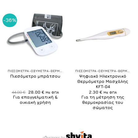
-36%
ΠΙΕΣΟΜΕΤΡΑ-ΟΞΥΜΕΤΡΑ-ΘΕΡΜΟΜΕΤΡΑ
ΠΙΕΣΟΜΕΤΡΑ-ΟΞΥΜΕΤΡΑ-ΘΕΡΜΟΜΕΤΡΑ
Ψηφιακό Ηλεκτρονικό
Πιεσόμετρο μπράτσου
Θερμόμετρο Μασχάλης
KFT-04
Original
Η
44.00
€
28.00
€
2.30
€
Με ΦΠΑ
Με ΦΠΑ
price
τρέχουσα
Για επαγγελματική &
Για τη μέτρηση της
was:
τιμή
οικιακή χρήση
θερμοκρασίας του
44.00 €.
είναι:
σώματος
28.00 €.