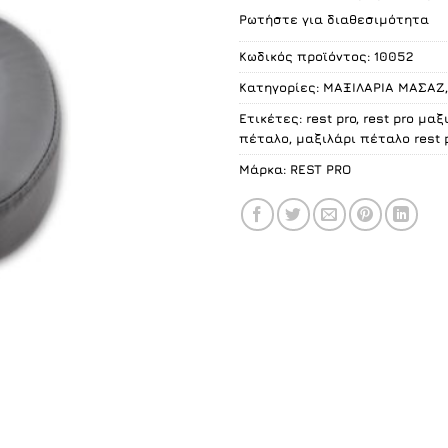
was:
τι
Ρωτήστε για διαθεσιμότητα
20.00 €.
εί
15
Κωδικός προϊόντος:
10052
Κατηγορίες:
ΜΑΞΙΛΑΡΙΑ ΜΑΣΑΖ
Ετικέτες:
rest pro
,
rest pro μα
πέταλο
,
μαξιλάρι πέταλο rest 
Μάρκα:
REST PRO