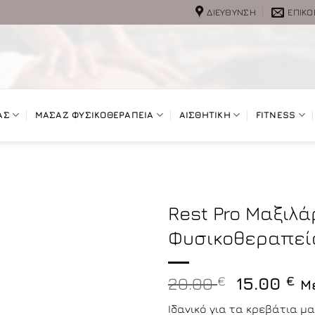
ΔΙΕΎΘΥΝΣΗ
ΕΠΙΚΟ
ΑΣ
ΜΑΣΑΖ ΦΥΣΙΚΟΘΕΡΑΠΕΙΑ
ΑΙΣΘΗΤΙΚΗ
FITNESS
Rest Pro Μαξιλ
Φυσικοθεραπεί
Original
Η
20.00
€
15.00
€
Μ
price
τ
Ιδανικό για τα κρεβάτια 