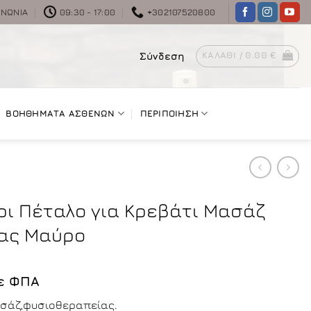
ΙΝΩΝΊΑ
09:30 - 17:00
+302107520800
Σύνδεση
ΚΑΛΆΘΙ /
0.00
€
ΒΟΗΘΗΜΑΤΑ ΑΣΘΕΝΩΝ
ΠΕΡΙΠΟΙΗΣΗ
άρι Πέταλο για Κρεβάτι Μασάζ
ας Μαύρο
ε ΦΠΑ
ρέχουσα
μασάζ,φυσιοθεραπείας.