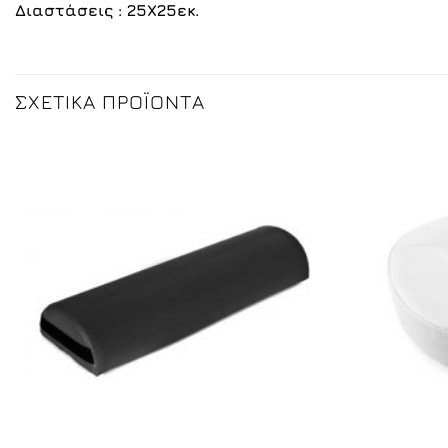
Διαστάσεις : 25Χ25εκ.
ΣΧΕΤΙΚΆ ΠΡΟΪΌΝΤΑ
+
+