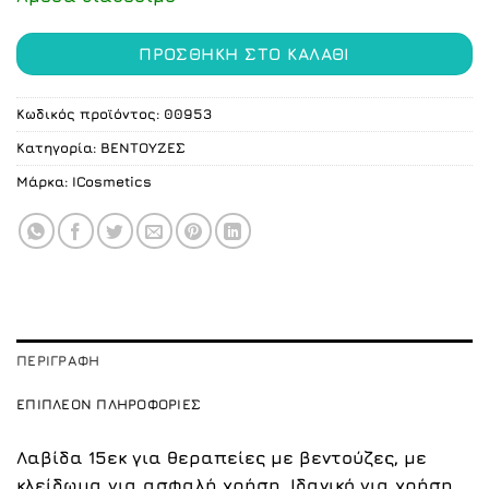
ΠΡΟΣΘΉΚΗ ΣΤΟ ΚΑΛΆΘΙ
Κωδικός προϊόντος:
00953
Κατηγορία:
ΒΕΝΤΟΥΖΕΣ
Μάρκα:
ICosmetics
ΠΕΡΙΓΡΑΦΉ
ΕΠΙΠΛΈΟΝ ΠΛΗΡΟΦΟΡΊΕΣ
Λαβίδα 15εκ για θεραπείες με βεντούζες, με
κλείδωμα για ασφαλή χρήση. Ιδανικό για χρήση