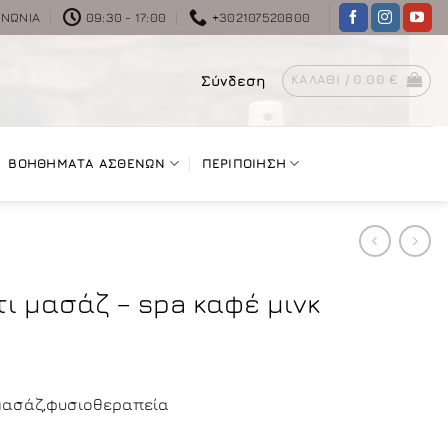
ΙΝΩΝΊΑ
09:30 - 17:00
+302107520800
Σύνδεση
ΚΑΛΆΘΙ /
0.00
€
ΒΟΗΘΗΜΑΤΑ ΑΣΘΕΝΩΝ
ΠΕΡΙΠΟΙΗΣΗ
ι μασάζ – spa καφέ μινκ
ή,μασάζ,φυσιοθεραπεία