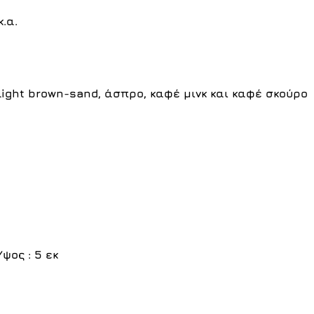
.α.
light brown-sand
,
άσπρο
, καφέ μινκ και
καφέ σκούρο
Ύψος : 5 εκ