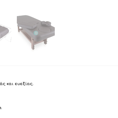
άς και ευεξίας.
.