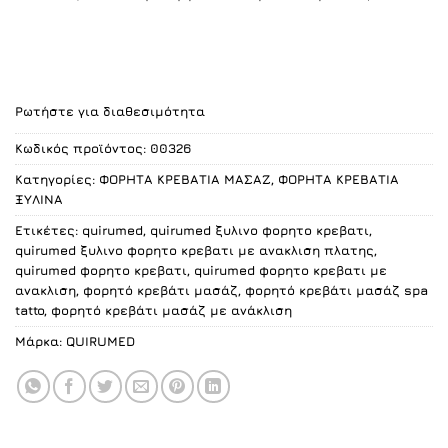
was:
τιμή
250.00 €.
είναι:
205.00 €.
Ρωτήστε για διαθεσιμότητα
Κωδικός προϊόντος:
00326
Κατηγορίες:
ΦΟΡΗΤΑ ΚΡΕΒΑΤΙΑ ΜΑΣΑΖ
,
ΦΟΡΗΤΑ ΚΡΕΒΑΤΙΑ
ΞΥΛΙΝΑ
Ετικέτες:
quirumed
,
quirumed ξυλινο φορητο κρεβατι
,
quirumed ξυλινο φορητο κρεβατι με ανακλιση πλατης
,
quirumed φορητο κρεβατι
,
quirumed φορητο κρεβατι με
ανακλιση
,
φορητό κρεβάτι μασάζ
,
φορητό κρεβάτι μασάζ spa
tatto
,
φορητό κρεβάτι μασάζ με ανάκλιση
Μάρκα:
QUIRUMED