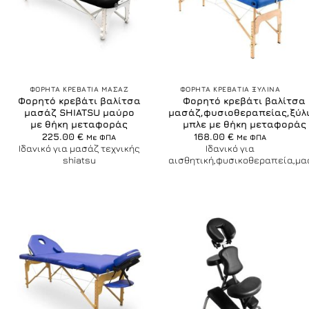
ΦΟΡΗΤΑ ΚΡΕΒΑΤΙΑ ΜΑΣΑΖ
ΦΟΡΗΤΑ ΚΡΕΒΑΤΙΑ ΞΥΛΙΝΑ
Φορητό κρεβάτι βαλίτσα
Φορητό κρεβάτι βαλίτσα
μασάζ SHIATSU μαύρο
μασάζ,φυσιοθεραπείας,ξύλ
με θήκη μεταφοράς
μπλε με θήκη μεταφοράς
225.00
€
168.00
€
Με ΦΠΑ
Με ΦΠΑ
Ιδανικό για μασάζ τεχνικής
Ιδανικό για
shiatsu
αισθητική,φυσικοθεραπεία,μα