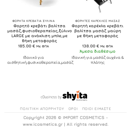
ΦΟΡΗΤΑ ΚΡΕΒΑΤΙΑ ΞΥΛΙΝΑ
ΦΟΡΗΤΕΣ ΚΑΡΕΚΛΕΣ ΜΑΣΑΖ
Φορητό κρεβάτι βαλίτσα
Φορητή καρέκλα κρεβάτι
μασάζ,φυσιοθεραπείας,ξύλινο
βαλίτσα μασάζ μαύρη
LARGE με ανάκλιση μπλε,με
με θήκη μεταφοράς
θήκη μεταφοράς
185.00
€
138.00
€
Με ΦΠΑ
Με ΦΠΑ
Άμεσα διαθέσιμο
Ιδανικό για
Ιδανική για μασάζ αυχένα &
αισθητική,φυσικοθεραπεία,μασάζ
πλάτης
ΠΟΛΙΤΙΚΉ ΑΠΟΡΡΉΤΟΥ
ΌΡΟΙ
ΠΟΙΟΙ ΕΊΜΑΣΤΕ
Copyright 2026 ©
IMPORT COSMETICS -
www.icosmetics.gr
| All rights reserved.