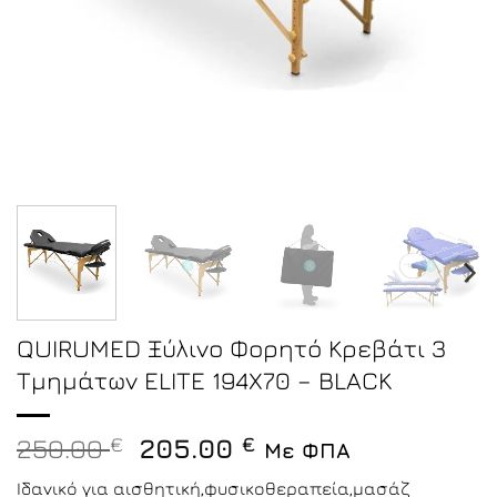
QUIRUMED Ξύλινο Φορητό Κρεβάτι 3
Τμημάτων ELITE 194Χ70 – BLACK
Original
Η
250.00
€
205.00
€
Με ΦΠΑ
price
τρέχουσα
Ιδανικό για αισθητική,φυσικοθεραπεία,μασάζ