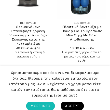
ΒΕΝΤΟΥΖΕΣ
ΒΕΝΤΟΥΖΕΣ
Θερμαινόμενη
Πλαστική βεντούζα με
Επαναφορτιζόμενη
Πουάρ Για Το Πρόσωπο
Συσκευή με Βεντούζα
Μίνι 2τμχ Με Θήκη
Σιλικόνης κατά της
Αποθήκευσης
Κυτταρίτιδας
48.00
€
10.00
€
Με ΦΠΑ
Με ΦΠΑ
Για επαγγελματική &
Για ρυτίδες γύρω από τα
οικιακή χρήση
μάτια, το στόμα και τα
χείλη
Χρησιμοποιούμε cookies για να διασφαλίσουμε
ότι σας δίνουμε την καλύτερη εμπειρία στον
ιστότοπό μας. Αν συνεχίσετε να χρησιμοποιείτε
αυτόν τον ιστότοπο, θα υποθέσουμε ότι είστε
ΠΟΛΙΤΙΚΉ ΑΠΟΡΡΉΤΟΥ
ΌΡΟΙ
ΠΟΙΟΙ ΕΊΜΑΣΤΕ
ευχαριστημένοι με αυτό.
Copyright 2026 ©
IMPORT COSMETICS -
MORE INFO
ACCEPT
www.icosmetics.gr
| All rights reserved.