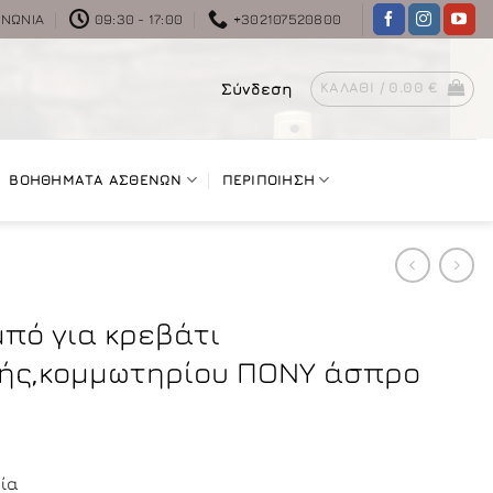
ΙΝΩΝΊΑ
09:30 - 17:00
+302107520800
Σύνδεση
ΚΑΛΆΘΙ /
0.00
€
ΒΟΗΘΗΜΑΤΑ ΑΣΘΕΝΩΝ
ΠΕΡΙΠΟΙΗΣΗ
πό για κρεβάτι
κής,κομμωτηρίου ΠΟΝΥ άσπρο
σία