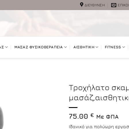
ΔΙΕΎΘΥΝΣΗ
ΕΠΙΚΟ
ΑΣ
ΜΑΣΑΖ ΦΥΣΙΚΟΘΕΡΑΠΕΙΑ
ΑΙΣΘΗΤΙΚΗ
FITNESS
Τροχήλατο σκαμ
μασάζ,αισθητι
75.00
€
Με ΦΠΑ
Ιδανικό για πολύωρη εργα