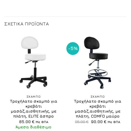
ΣΧΕΤΙΚΆ ΠΡΟΪΌΝΤΑ
-5%
ΣΚΑΜΠO
ΣΚΑΜΠO
Τροχήλατο σκαμπό για
Τροχήλατο σκαμπό για
κρεβάτι
κρεβάτι
μασάζ,αισθητικής, με
μασάζ,αισθητικής, με
πλάτη, ELITE άσπρο
πλάτη, COMFO μαύρο
Original
Η
85.00
€
95.00
€
90.00
€
Με ΦΠΑ
Με ΦΠΑ
price
τρέχουσα
Άμεσα διαθέσιμο
was:
τιμή