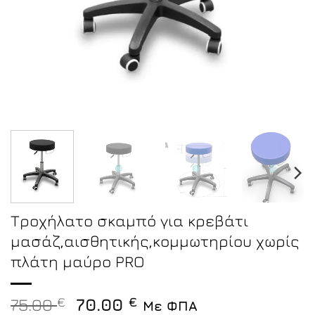
Τροχήλατο σκαμπό για κρεβάτι
μασάζ,αισθητικής,κομμωτηρίου χωρίς
πλάτη μαύρο PRO
Original
Η
75.00
€
70.00
€
Με ΦΠΑ