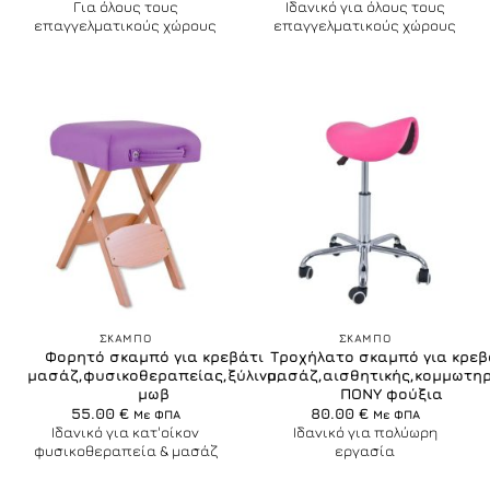
95.00 €.
είναι:
Για όλους τους
Ιδανικό για όλους τους
90.00 €.
επαγγελματικούς χώρους
επαγγελματικούς χώρους
ΣΚΑΜΠO
ΣΚΑΜΠO
Φορητό σκαμπό για κρεβάτι
Τροχήλατο σκαμπό για κρεβ
μασάζ,φυσικοθεραπείας,ξύλινο,
μασάζ,αισθητικής,κομμωτη
μωβ
ΠΟΝΥ φούξια
55.00
€
80.00
€
Με ΦΠΑ
Με ΦΠΑ
Ιδανικό για κατ'οίκον
Ιδανικό για πολύωρη
φυσικοθεραπεία & μασάζ
εργασία