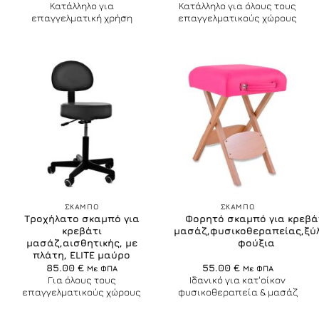
90.00 €.
είναι:
Κατάλληλο για
Κατάλληλο για όλους τους
85.00 €.
επαγγελματική χρήση
επαγγελματικούς χώρους
ΣΚΑΜΠO
ΣΚΑΜΠO
Τροχήλατο σκαμπό για
Φορητό σκαμπό για κρεβά
κρεβάτι
μασάζ,φυσικοθεραπείας,ξύλ
μασάζ,αισθητικής, με
φούξια
πλάτη, ELITE μαύρο
85.00
€
55.00
€
Με ΦΠΑ
Με ΦΠΑ
Για όλους τους
Ιδανικό για κατ'οίκον
επαγγελματικούς χώρους
φυσικοθεραπεία & μασάζ