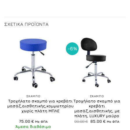
ΣΧΕΤΙΚΆ ΠΡΟΪΌΝΤΑ
-6%
ΣΚΑΜΠO
ΣΚΑΜΠO
Τροχήλατο σκαμπό για κρεβάτι
Τροχήλατο σκαμπό για
μασάζ,αισθητικής,κομμωτηρίου
κρεβάτι
χωρίς πλάτη ΜΠΛΕ
μασάζ,αισθητικής, με
πλάτη, LUXURY μαύρο
Original
Η
75.00
€
90.00
€
85.00
€
Με ΦΠΑ
Με ΦΠΑ
price
τρέχουσα
Άμεσα διαθέσιμο
was:
τιμή