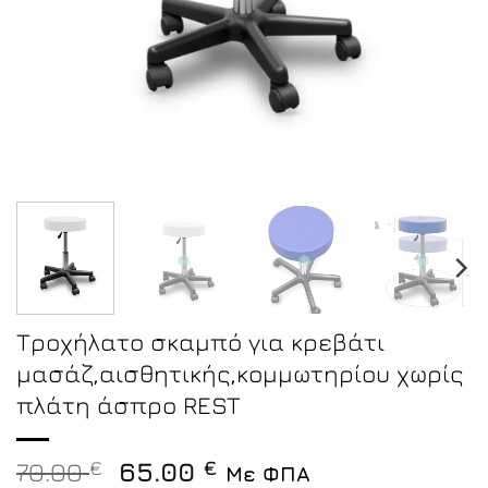
Τροχήλατο σκαμπό για κρεβάτι
μασάζ,αισθητικής,κομμωτηρίου χωρίς
πλάτη άσπρο REST
Original
Η
70.00
€
65.00
€
Με ΦΠΑ