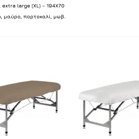
 extra large (XL) – 194X70
ο
,
μαύρο
, πορτοκαλί, μωβ.