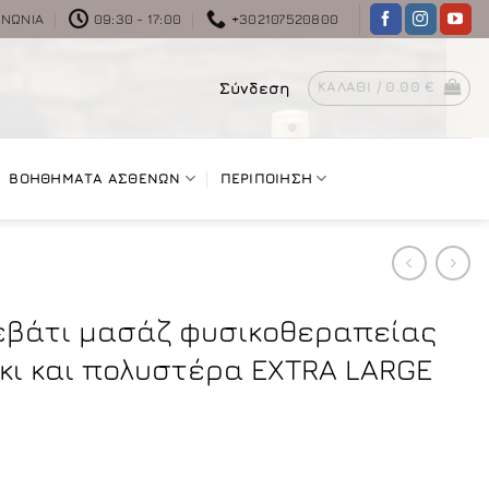
ΙΝΩΝΊΑ
09:30 - 17:00
+302107520800
Σύνδεση
ΚΑΛΆΘΙ /
0.00
€
ΒΟΗΘΗΜΑΤΑ ΑΣΘΕΝΩΝ
ΠΕΡΙΠΟΙΗΣΗ
εβάτι μασάζ φυσικοθεραπείας
ι και πολυστέρα EXTRA LARGE