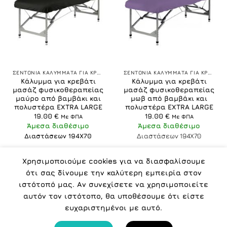
ΣΕΝΤΟΝΙΑ ΚΑΛΥΜΜΑΤΑ ΓΙΑ ΚΡΕΒΑΤΙΑ ΜΑΣΑΖ
ΣΕΝΤΟΝΙΑ ΚΑΛΥΜΜΑΤΑ ΓΙΑ ΚΡΕΒΑΤΙΑ ΜΑΣΑΖ
Κάλυμμα για κρεβάτι
Κάλυμμα για κρεβάτι
μασάζ φυσικοθεραπείας
μασάζ φυσικοθεραπείας
μαύρο από βαμβάκι και
μωβ από βαμβάκι και
πολυστέρα EXTRA LARGE
πολυστέρα EXTRA LARGE
19.00
€
19.00
€
Με ΦΠΑ
Με ΦΠΑ
Άμεσα διαθέσιμο
Άμεσα διαθέσιμο
Διαστάσεων 194Χ70
Διαστάσεων 194Χ70
Χρησιμοποιούμε cookies για να διασφαλίσουμε
ότι σας δίνουμε την καλύτερη εμπειρία στον
ιστότοπό μας. Αν συνεχίσετε να χρησιμοποιείτε
αυτόν τον ιστότοπο, θα υποθέσουμε ότι είστε
ΠΟΛΙΤΙΚΉ ΑΠΟΡΡΉΤΟΥ
ΌΡΟΙ
ΠΟΙΟΙ ΕΊΜΑΣΤΕ
ευχαριστημένοι με αυτό.
Copyright 2026 ©
IMPORT COSMETICS -