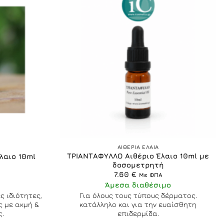
+
ΑΙΘΕΡΙΑ ΕΛΑΙΑ
ΤΡΙΑΝΤΑΦΥΛΛΟ Αιθέριο Έλαιο 10ml με
λαιο 10ml
δοσομετρητή
7.60
€
Με ΦΠΑ
Άμεσα διαθέσιμο
ς ιδιότητες,
Για όλους τους τύπους δέρματος.
ς με ακμή &
κατάλληλο και για την ευαίσθητη
ς.
επιδερμίδα.