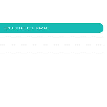
ο 10ml με δοσομετρητή ποσότητα
ΠΡΟΣΘΉΚΗ ΣΤΟ ΚΑΛΆΘΙ