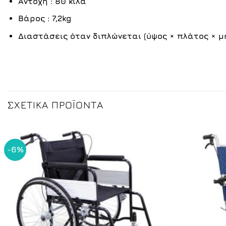
Αντοχή : 80 κιλά
Βάρος : 7,2kg
Διαστάσεις όταν διπλώνεται (ύψος × πλάτος × μήκ
ΣΧΕΤΙΚΆ ΠΡΟΪΌΝΤΑ
-6%