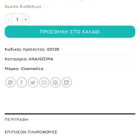
Άμεσα διαθέσιμο
Ποδιά Πολυαιθυλενίου μιας χρήσης 100τμχ One Size ΜΠ
ΠΡΟΣΘΉΚΗ ΣΤΟ ΚΑΛΆΘΙ
Κωδικός προϊόντος:
00136
Κατηγορία:
ΑΝΑΛΩΣΙΜΑ
Μάρκα:
ICosmetics
ΠΕΡΙΓΡΑΦΉ
ΕΠΙΠΛΈΟΝ ΠΛΗΡΟΦΟΡΊΕΣ