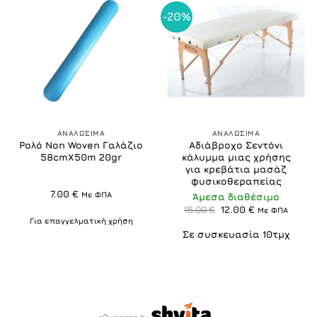
-20%
ΑΝΑΛΩΣΙΜΑ
ΑΝΑΛΩΣΙΜΑ
Ρολό Non Woven Γαλάζιο
Αδιάβροχο Σεντόνι
58cmX50m 20gr
κάλυμμα μιας χρήσης
για κρεβάτια μασάζ
φυσικοθεραπείας
7.00
€
Με ΦΠΑ
Άμεσα διαθέσιμο
Original
Η
15.00
€
12.00
€
Με ΦΠΑ
price
τρέχουσα
Για επαγγελματική χρήση
was:
τιμή
Σε συσκευασία 10τμχ
15.00 €.
είναι:
12.00 €.