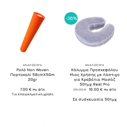
-36%
ΑΝΑΛΩΣΙΜΑ
ΑΝΑΛΩΣΙΜΑ
Ρολό Non Woven
Κάλυμμα Προσκεφάλου
Πορτοκαλί 58cmX50m
Μιας Χρήσης με Λάστιχο
20gr
για Κρεβάτια Μασάζ
50τμχ Rest Pro
Original
Η
7.00
€
25.00
€
16.00
€
Με ΦΠΑ
Με ΦΠΑ
price
τρέχουσα
Για επαγγελματική χρήση
was:
τιμή
Σε συσκευασία 50τμχ
25.00 €.
είναι:
16.00 €.