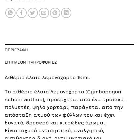
ΠΕΡΙΓΡΑΦΉ
ΕΠΙΠΛΈΟΝ ΠΛΗΡΟΦΟΡΊΕΣ
Αιθέριο έλαιο λεμονόχορτο 10ml.
Το αιθέριο έλαιο Λεμονόχορτο (Cymbopogon
schoenanthus), προέρχεται από ένα τροπικό,
πολυετές, ψηλό χορτάρι, παράγεται από την
απόσταξη ατμού των φύλλων του και έχει
δυνατό, δροσερό και κιτρώδες άρωμα.
Είναι ισχυρό αντισηπτικό, αναλγητικό,
αντιβακτηριδιακό, αντιμυκητιακό και