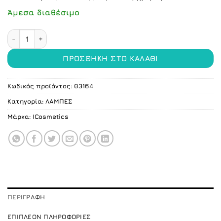
Άμεσα διαθέσιμο
Επιτραπέζιος Μεγεθυντικός Φακός Με Φως Με 12 Διόπτ
ΠΡΟΣΘΉΚΗ ΣΤΟ ΚΑΛΆΘΙ
Κωδικός προϊόντος:
03164
Κατηγορία:
ΛΑΜΠΕΣ
Μάρκα:
ICosmetics
ΠΕΡΙΓΡΑΦΉ
ΕΠΙΠΛΈΟΝ ΠΛΗΡΟΦΟΡΊΕΣ