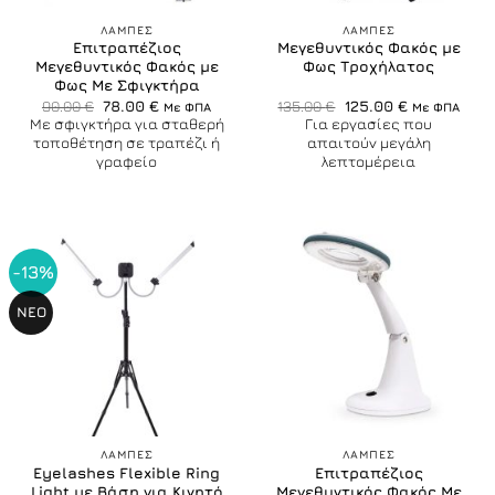
ΛΑΜΠΕΣ
ΛΑΜΠΕΣ
Επιτραπέζιος
Μεγεθυντικός Φακός με
Μεγεθυντικός Φακός με
Φως Τροχήλατος
Φως Με Σφιγκτήρα
Original
Η
Original
Η
90.00
€
78.00
€
135.00
€
125.00
€
Με ΦΠΑ
Με ΦΠΑ
price
τρέχουσα
price
τρέχουσα
Με σφιγκτήρα για σταθερή
Για εργασίες που
was:
τιμή
was:
τιμή
τοποθέτηση σε τραπέζι ή
απαιτούν μεγάλη
90.00 €.
είναι:
135.00 €.
είναι:
γραφείο
λεπτομέρεια
78.00 €.
125.00 €.
-13%
ΝΕΟ
ΛΑΜΠΕΣ
ΛΑΜΠΕΣ
Eyelashes Flexible Ring
Επιτραπέζιος
Light με Βάση για Κινητό
Μεγεθυντικός Φακός Με