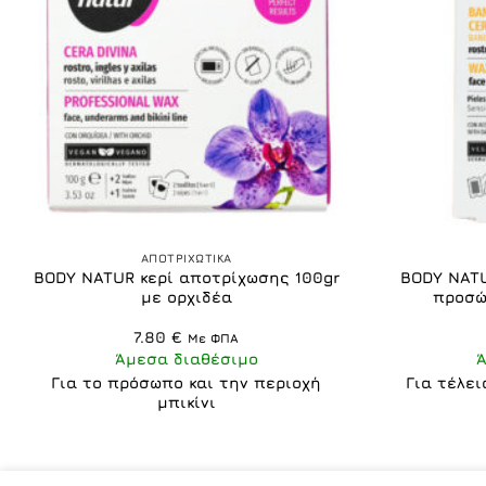
+
+
ΑΠΟΤΡΙΧΩΤΙΚΑ
BODY NATUR κερί αποτρίχωσης 100gr
BODY NATU
με ορχιδέα
προσώ
7.80
€
Με ΦΠΑ
Άμεσα διαθέσιμο
Για το πρόσωπο και την περιοχή
Για τέλε
μπικίνι
ΠΟΛΙΤΙΚΉ ΑΠΟΡΡΉΤΟΥ
ΌΡΟΙ
ΠΟΙΟΙ ΕΊΜΑΣΤΕ