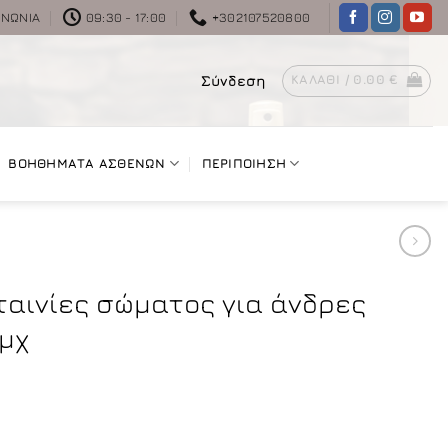
ΙΝΩΝΊΑ
09:30 - 17:00
+302107520800
Σύνδεση
ΚΑΛΆΘΙ /
0.00
€
ΒΟΗΘΗΜΑΤΑ ΑΣΘΕΝΩΝ
ΠΕΡΙΠΟΙΗΣΗ
ταινίες σώματος για άνδρες
μχ