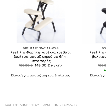
+
+
ΦΟΡΗΤΑ ΚΡΕΒΑΤΙΑ ΜΑΣΑΖ
ΦΟ
Rest Pro Φορητή καρέκλα κρεβάτι
Rest Pro
βαλίτσα μασάζ εκρού με θήκη
βαλίτσ
μεταφοράς
Original
Η
180.00
€
140.00
€
180.
Με ΦΠΑ
price
τρέχουσα
was:
τιμή
180.00 €.
είναι:
Ιδανική για μασάζ αυχένα & πλάτης
Ιδανική 
140.00 €.
ΠΟΛΙΤΙΚΉ ΑΠΟΡΡΉΤΟΥ
ΌΡΟΙ
ΠΟΙΟΙ ΕΊΜΑΣΤΕ