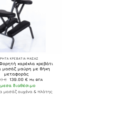
ΡΗΤΑ ΚΡΕΒΑΤΙΑ ΜΑΣΑΖ
 Φορητή καρέκλα κρεβάτι
α μασάζ μαύρη με θήκη
μεταφοράς
Original
Η
00
€
139.00
€
Με ΦΠΑ
price
τρέχουσα
Άμεσα διαθέσιμο
was:
τιμή
180.00 €.
είναι:
για μασάζ αυχένα & πλάτης
139.00 €.