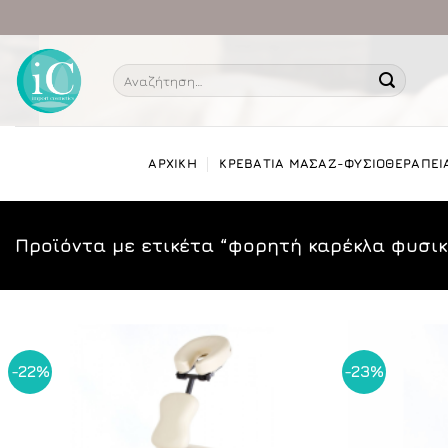
Μετάβαση
στο
περιεχόμενο
Αναζήτηση
για:
ΑΡΧΙΚΗ
ΚΡΕΒΑΤΙΑ ΜΑΣΑΖ-ΦΥΣΙΟΘΕΡΑΠΕΙ
Προϊόντα με ετικέτα “φορητή καρέκλα φυσικ
-22%
-23%