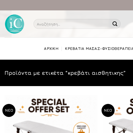
Μετάβαση
στο
περιεχόμενο
Αναζήτηση
για:
ΑΡΧΙΚΗ
ΚΡΕΒΑΤΙΑ ΜΑΣΑΖ-ΦΥΣΙΟΘΕΡΑΠΕΙ
Προϊόντα με ετικέτα “κρεβάτι αισθητικης”
ΝΕΟ
ΝΕΟ