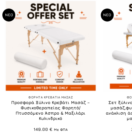
ΝΕΟ
ΝΕΟ
+
+
ΦΟΡΗΤΑ ΚΡΕΒΑΤΙΑ ΜΑΣΑΖ
ΦΟ
Προσφορά Ξύλινο Κρεβάτι Μασάζ –
Σετ ξύλιν
Φυσικοθεραπείας Φορητό/
μασάζ,φυ
Πτυσσόμενο Άσπρο & Μαξιλάρι
ανάκλιση ά
Κυλινδρικό
μα
149.00
€
Με ΦΠΑ