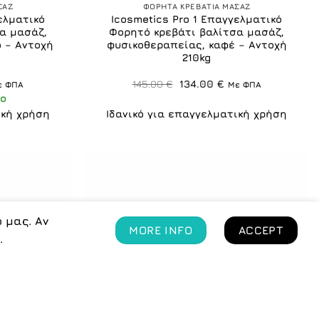
ΣΑΖ
ΦΟΡΗΤΑ ΚΡΕΒΑΤΙΑ ΜΑΣΑΖ
ελματικό
Icosmetics Pro 1 Επαγγελματικό
α μασάζ,
Φορητό κρεβάτι βαλίτσα μασάζ,
 – Αντοχή
φυσικοθεραπείας, καφέ – Αντοχή
210kg
Original
Η
145.00
€
134.00
€
ε ΦΠΑ
Με ΦΠΑ
έχουσα
price
τρέχουσα
ο
μή
was:
τιμή
ναι:
145.00 €.
είναι:
ική χρήση
Ιδανικό για επαγγελματική χρήση
9.00 €.
134.00 €.
 μας. Αν
MORE INFO
ACCEPT
.