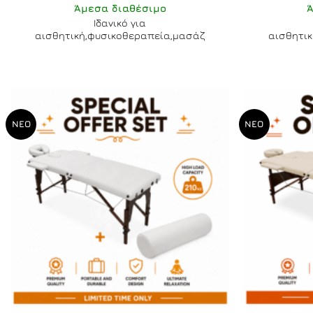
Άμεσα διαθέσιμο
Ιδανικό για
αισθητική,φυσικοθεραπεία,μασάζ
αισθητι
ΝΕΟ
ΝΕΟ
+
+