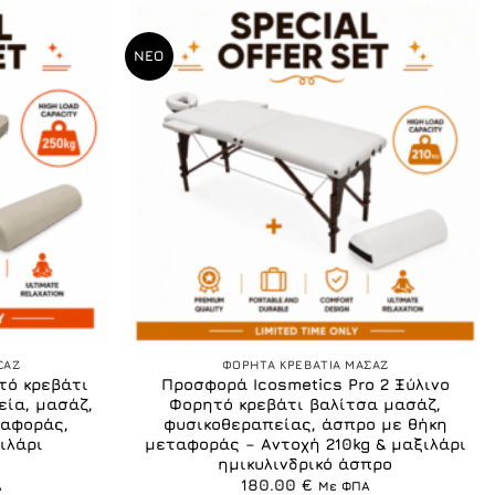
ΝΕΟ
+
ΣΑΖ
ΦΟΡΗΤΑ ΚΡΕΒΑΤΙΑ ΜΑΣΑΖ
τό κρεβάτι
Προσφορά Icosmetics Pro 2 Ξύλινο
εία, μασάζ,
Φορητό κρεβάτι βαλίτσα μασάζ,
ταφοράς,
φυσικοθεραπείας, άσπρο με θήκη
ιλάρι
μεταφοράς – Αντοχή 210kg & μαξιλάρι
ημικυλινδρικό άσπρο
180.00
€
Α
Με ΦΠΑ