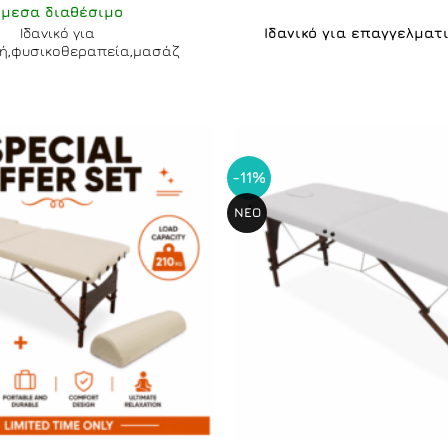
Άμεσα διαθέσιμο
Ιδανικό για
Ιδανικό για επαγγελματ
κή,φυσικοθεραπεία,μασάζ
-11%
ΝΕΟ
+