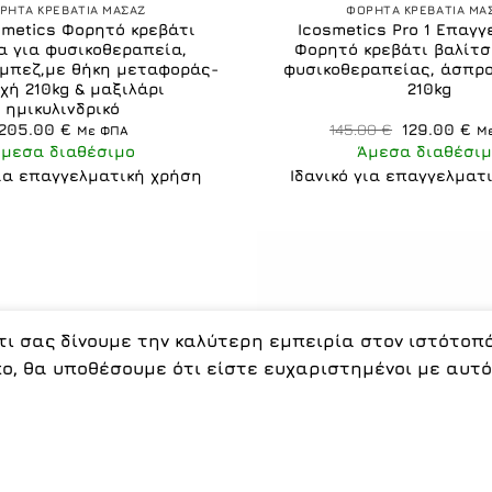
ΡΗΤΑ ΚΡΕΒΑΤΙΑ ΜΑΣΑΖ
ΦΟΡΗΤΑ ΚΡΕΒΑΤΙΑ ΜΑ
smetics Φορητό κρεβάτι
Icosmetics Pro 1 Επαγγ
α για φυσικοθεραπεία,
Φορητό κρεβάτι βαλίτσ
,μπεζ,με θήκη μεταφοράς-
φυσικοθεραπείας, άσπρο
χή 210kg & μαξιλάρι
210kg
ημικυλινδρικό
Original
Η
205.00
€
145.00
€
129.00
€
Με ΦΠΑ
Μ
price
τρ
Άμεσα διαθέσιμο
Άμεσα διαθέσιμ
was:
τι
145.00 €.
εί
για επαγγελματική χρήση
Ιδανικό για επαγγελματ
12
ι σας δίνουμε την καλύτερη εμπειρία στον ιστότοπό
ο, θα υποθέσουμε ότι είστε ευχαριστημένοι με αυτό