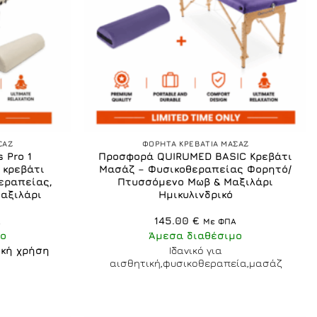
+
ΣΑΖ
ΦΟΡΗΤΑ ΚΡΕΒΑΤΙΑ ΜΑΣΑΖ
 Pro 1
Προσφορά QUIRUMED BASIC Κρεβάτι
 κρεβάτι
Μασάζ – Φυσικοθεραπείας Φορητό/
εραπείας,
Πτυσσόμενο Μωβ & Μαξιλάρι
Μαξιλάρι
Ημικυλινδρικό
145.00
€
Α
Με ΦΠΑ
ο
Άμεσα διαθέσιμο
ική χρήση
Ιδανικό για
αισθητική,φυσικοθεραπεία,μασάζ