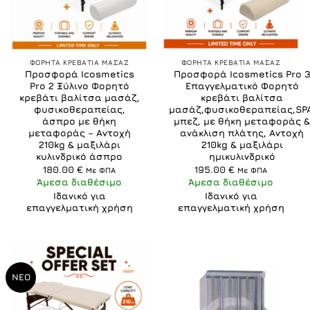
ΦΟΡΗΤΑ ΚΡΕΒΑΤΙΑ ΜΑΣΑΖ
ΦΟΡΗΤΑ ΚΡΕΒΑΤΙΑ ΜΑΣΑΖ
Προσφορά Icosmetics
Προσφορά Icosmetics Pro 
Pro 2 Ξύλινο Φορητό
Επαγγελματικό Φορητό
κρεβάτι βαλίτσα μασάζ,
κρεβάτι βαλίτσα
φυσικοθεραπείας,
μασάζ,φυσικοθεραπείας,SPA
άσπρο με θήκη
μπεζ, με θήκη μεταφοράς 
μεταφοράς – Αντοχή
ανάκλιση πλάτης, Αντοχή
210kg & μαξιλάρι
210kg & μαξιλάρι
κυλινδρικό άσπρο
ημικυλινδρικό
180.00
€
195.00
€
Με ΦΠΑ
Με ΦΠΑ
Άμεσα διαθέσιμο
Άμεσα διαθέσιμο
Ιδανικό για
Ιδανικό για
επαγγελματική χρήση
επαγγελματική χρήση
ΝΕΟ