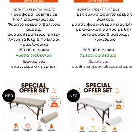
ΦΟΡΗΤΑ ΚΡΕΒΑΤΙΑ ΜΑΣΑΖ
ΦΟΡΗΤΑ ΚΡΕΒΑΤΙΑ ΜΑΣΑΖ
Προσφορά Icosmetics
Σετ ξύλινο φορητό κρεβάτ
Pro 1 Επαγγελματικό
βαλίτσα
Φορητό κρεβάτι βαλίτσα
μασάζ,φυσικοθεραπείας,LA
μασάζ,
με ανάκλιση άσπρο με θήκ
φυσικοθεραπείας, μπεζ-
μεταφοράς & μαξιλάρι
Αντοχή 210kg & Μαξιλάρι
κυλινδρικό
Ημικυλινδρικό
150.00
€
205.00
€
Με ΦΠΑ
Με ΦΠΑ
Άμεσα διαθέσιμο
Άμεσα διαθέσιμο
Ιδανικό για
Ιδανικό για
επαγγελματική χρήση
αισθητική,φυσικοθεραπεία,μα
ΝΕΟ
ΝΕΟ