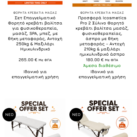
ΦΟΡΗΤΑ ΚΡΕΒΑΤΙΑ ΜΑΣΑΖ
ΦΟΡΗΤΑ ΚΡΕΒΑΤΙΑ ΜΑΣΑΖ
Σετ Επαγγελματικό
Προσφορά Icosmetics
Φορητό κρεβάτι βαλίτσα
Pro 2 Ξύλινο Φορητό
για φυσικοθεραπεία,
κρεβάτι βαλίτσα μασάζ,
μασάζ, SPA, μπεζ, με
φυσικοθεραπείας,
θήκη μεταφοράς, Αντοχή
άσπρο με θήκη
250kg & Μαξιλάρι
μεταφοράς – Αντοχή
Ημικυλινδρικό
210kg & μαξιλάρι
ημικυλινδρικό άσπρο
265.00
€
180.00
€
Με ΦΠΑ
Με ΦΠΑ
Άμεσα διαθέσιμο
Ιδανικό για
Ιδανικό για
επαγγελματική χρήση
επαγγελματική χρήση
ΝΕΟ
ΝΕΟ