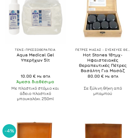
ΤΕΝΣ-ΠΡΕΣΣΟΘΕΡΑΠΕΙΑ
ΠΕΤΡΕΣ ΜΑΣΑΖ - ΣΥΣΚΕΥΕΣ ΘΕΡΜΑΝΣΗΣ
Aqua Medical Gel
Hot Stones 18τμχ-
Υπερήχων 5lt
Ηφαιστειακές
Θεραπευτικές Πέτρες
Βασάλτη Για Μασάζ
10.00
€
80.00
€
Με ΦΠΑ
Με ΦΠΑ
Άμεσα διαθέσιμο
Με πλαστικό στόμιο και
Σε ξύλινη θήκη από
άδειο πλαστικό
μπαμπού
μπουκαλάκι 250ml
-4%