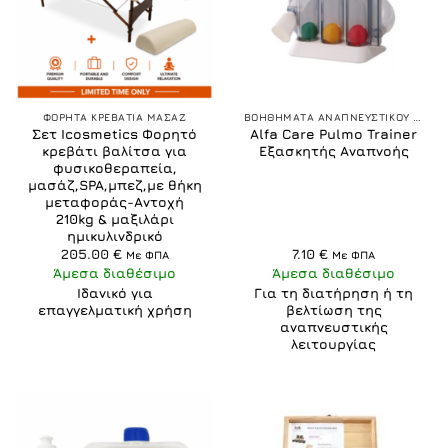
ΦΟΡΗΤΑ ΚΡΕΒΑΤΙΑ ΜΑΣΑΖ
ΒΟΗΘΗΜΑΤΑ ΑΝΑΠΝΕΥΣΤΙΚΟΥ ΣΥΣΤΗΜΑΤΟΣ
Σετ Icosmetics Φορητό
Alfa Care Pulmo Trainer
κρεβάτι βαλίτσα για
Εξασκητής Αναπνοής
φυσικοθεραπεία,
μασάζ,SPA,μπεζ,με θήκη
μεταφοράς-Αντοχή
210kg & μαξιλάρι
ημικυλινδρικό
205.00
€
7.10
€
Με ΦΠΑ
Με ΦΠΑ
Άμεσα διαθέσιμο
Άμεσα διαθέσιμο
Ιδανικό για
Για τη διατήρηση ή τη
επαγγελματική χρήση
βελτίωση της
αναπνευστικής
λειτουργίας